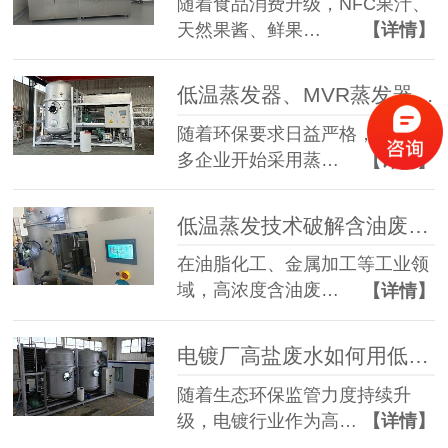
随着食品消费升级，NFC果汁、
天然果酱、鲜果…
【详情】
低温蒸发器、MVR蒸发器、三效蒸发器这么多蒸发器，到底该如何选择？
随着环保要求日益严格，越来越
多企业开始采用蒸…
【详情】
低温蒸发技术破解含油废水治理难题 实现 85% 废液减量与产水全回用
在油脂化工、金属加工等工业领
域，高浓度含油废…
【详情】
电镀厂高盐废水如何用低温蒸发器实现零排放？完整工艺解析
随着生态环保监管力度持续升
级，电镀行业作为高…
【详情】