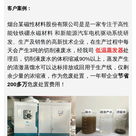
客户案例：
是一家专注于高性
烟台某磁性材料股份有限公司是
能
钕铁硼永磁材料
和新能源汽车电机驱动系统研
发、生产及销售的
高新技术企业
，在生产过程中每
天会产生3吨的切削液废水，经我司
低温蒸发器
处
理后，切削液废水的体积缩减90%以上，蒸发产生
的清澈蒸馏水可以达标排放或回用于生产线，仅剩
余少量的浓缩液，作为危废处置，一年帮企业
节省
200多万
危废处置费用！