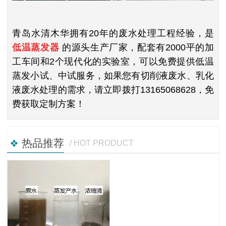
青岛水清木华拥有20年的废水处理工程经验，是
低温蒸发器
的源头生产厂家，配套有2000平的加
工车间和2个现代化的实验室，可以免费提供低温
蒸发小试、中试服务，如果您有切削液废水、乳化
液废水处理的需求，请立即拨打13165068628，免
费获取定制方案！
热品推荐
/ HOT PRODUCT