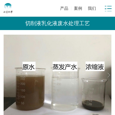
产品
案例
我们
切削液乳化液废水处理工艺
1
/
1