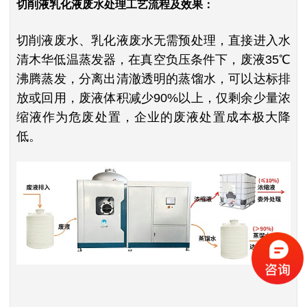
切削液乳化液废水处理工艺流程及效果：
切削液废水、乳化液废水无需预处理，直接进入水
清木华低温蒸发器，在真空负压条件下，废液35℃
沸腾蒸发，分离出清澈透明的蒸馏水，可以达标排
放或回用，废液体积减少90%以上，仅剩余少量浓
缩液作为危废处置，企业的废液处置成本极大降
低。