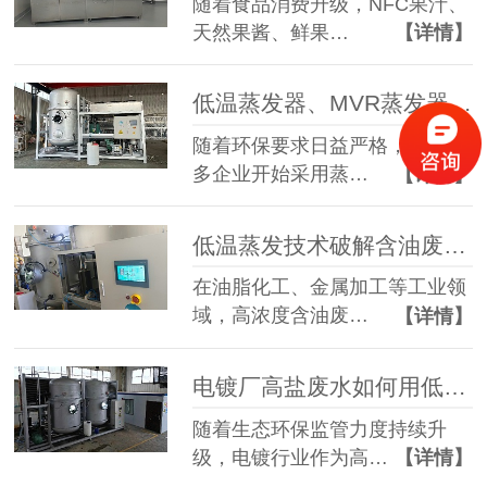
随着食品消费升级，NFC果汁、
天然果酱、鲜果…
【详情】
低温蒸发器、MVR蒸发器、三效蒸发器这么多蒸发器，到底该如何选择？
随着环保要求日益严格，越来越
多企业开始采用蒸…
【详情】
低温蒸发技术破解含油废水治理难题 实现 85% 废液减量与产水全回用
在油脂化工、金属加工等工业领
域，高浓度含油废…
【详情】
电镀厂高盐废水如何用低温蒸发器实现零排放？完整工艺解析
随着生态环保监管力度持续升
级，电镀行业作为高…
【详情】