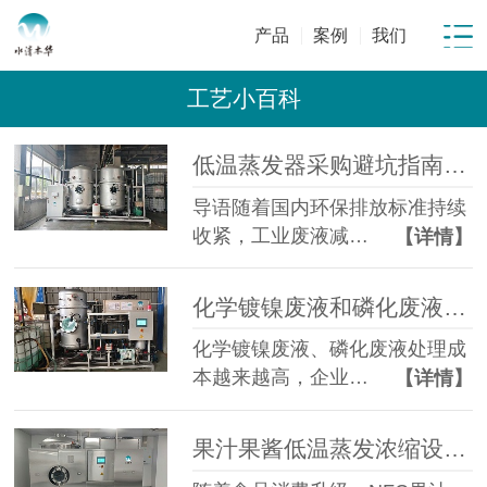
产品
案例
我们
工艺小百科
低温蒸发器采购避坑指南：工业废水蒸发设备选型10大坑
导语随着国内环保排放标准持续
收紧，工业废液减…
【详情】
化学镀镍废液和磷化废液如何降低危废处置成本？2 吨/天低温蒸发案例年节省超100万
化学镀镍废液、磷化废液处理成
本越来越高，企业…
【详情】
果汁果酱低温蒸发浓缩设备选型指南：六大核心因素全面解析