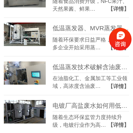
随着食品消费升级，NFC果汁、
天然果酱、鲜果…
【详情】
低温蒸发器、MVR蒸发器、三效蒸发器这么多蒸发器，到底该如何选择？
随着环保要求日益严格，越来越
多企业开始采用蒸…
【详情】
低温蒸发技术破解含油废水治理难题 实现 85% 废液减量与产水全回用
在油脂化工、金属加工等工业领
域，高浓度含油废…
【详情】
电镀厂高盐废水如何用低温蒸发器实现零排放？完整工艺解析
随着生态环保监管力度持续升
级，电镀行业作为高…
【详情】