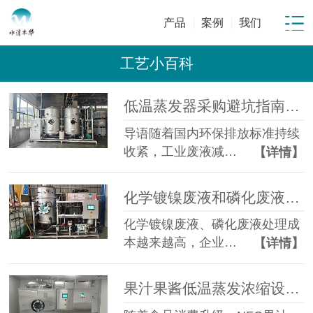
产品
案例
我们
工艺小百科
低温蒸发器采购避坑指南：工业废水蒸发设备选型10大坑
导语随着国内环保排放标准持续
收紧，工业废液减…
【详情】
化学镀镍废液和磷化废液如何降低危废处置成本？2 吨/天低温蒸发案例年节省超100万
化学镀镍废液、磷化废液处理成
本越来越高，企业…
【详情】
果汁果酱低温蒸发浓缩设备选型指南：六大核心因素全面解析