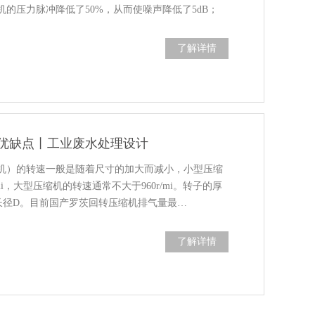
的压力脉冲降低了50%，从而使噪声降低了5dB；
了解详情
优缺点丨工业废水处理设计
机）的转速一般是随着尺寸的加大而减小，小型压缩
/mi，大型压缩机的转速通常不大于960r/mi。转子的厚
长径D。目前国产罗茨回转压缩机排气量最…
了解详情