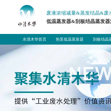
废液浓缩减量&蒸发结晶&废
低温蒸发器&刮板结晶蒸发器
水清木华首页
热泵低温蒸发器
刮板结晶