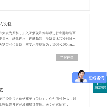
艺选择
和大麦为原料，加入啤酒花和鲜酵母进行发酵酿造而
麦废水、糖化废水、废酵母液、洗涤废水和冷却排水
糖类和蛋白质，主要水质指标为：1000~2500mg…
了解详情
返回顶部
艺
污染物是六价铬离子（Cr6+）。Cr6+毒性较大，对
上呼吸道具有刺激和腐蚀作用。医学研究证实，