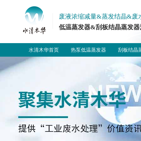
废液浓缩减量&蒸发结晶&废
低温蒸发器&刮板结晶蒸发器
水清木华首页
热泵低温蒸发器
刮板结晶