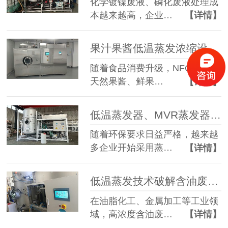
化学镀镍废液、磷化废液处理成
本越来越高，企业…
【详情】
果汁果酱低温蒸发浓缩设备选型指南：六大核心因素全面解析
随着食品消费升级，NFC果汁、
天然果酱、鲜果…
【详情】
低温蒸发器、MVR蒸发器、三效蒸发器这么多蒸发器，到底该如何选择？
随着环保要求日益严格，越来越
多企业开始采用蒸…
【详情】
低温蒸发技术破解含油废水治理难题 实现 85% 废液减量与产水全回用
在油脂化工、金属加工等工业领
域，高浓度含油废…
【详情】