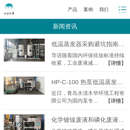
产品
案例
我们
新闻资讯
低温蒸发器采购避坑指南：工业废水蒸发设备选型10大坑
导语随着国内环保排放标准持续
收紧，工业废液减…
【详情】
HP-C-100 热泵低温蒸发器落地金属表面处理企业化学镍磷化废液年省成本超百万元
近日，青岛水清木华环境工程有
限公司为国内某专…
【详情】
化学镀镍废液和磷化废液如何降低危废处置成本？2 吨/天低温蒸发案例年节省超100万