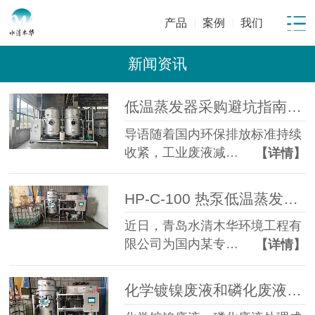
产品
案例
我们
新闻资讯
低温蒸发器采购避坑指南：工业废水蒸发设备选型10大坑
导语随着国内环保排放标准持续
收紧，工业废液减…
【详情】
HP-C-100 热泵低温蒸发器落地金属表面处理企业化学镍磷化废液年省成本超百万元
近日，青岛水清木华环境工程有
限公司为国内某专…
【详情】
化学镀镍废液和磷化废液如何降低危废处置成本？2 吨/天低温蒸发案例年节省超100万