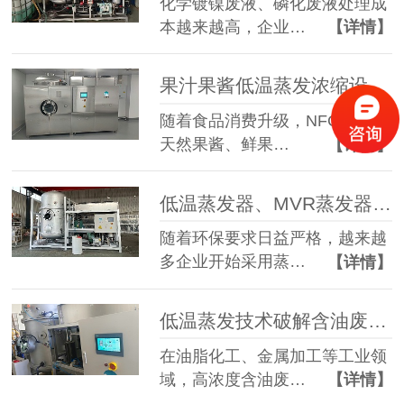
化学镀镍废液、磷化废液处理成
本越来越高，企业…
【详情】
果汁果酱低温蒸发浓缩设备选型指南：六大核心因素全面解析
随着食品消费升级，NFC果汁、
天然果酱、鲜果…
【详情】
低温蒸发器、MVR蒸发器、三效蒸发器这么多蒸发器，到底该如何选择？
随着环保要求日益严格，越来越
多企业开始采用蒸…
【详情】
低温蒸发技术破解含油废水治理难题 实现 85% 废液减量与产水全回用
在油脂化工、金属加工等工业领
域，高浓度含油废…
【详情】