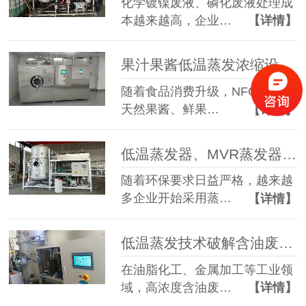
化学镀镍废液、磷化废液处理成
本越来越高，企业…
【详情】
果汁果酱低温蒸发浓缩设备选型指南：六大核心因素全面解析
随着食品消费升级，NFC果汁、
天然果酱、鲜果…
【详情】
低温蒸发器、MVR蒸发器、三效蒸发器这么多蒸发器，到底该如何选择？
随着环保要求日益严格，越来越
多企业开始采用蒸…
【详情】
低温蒸发技术破解含油废水治理难题 实现 85% 废液减量与产水全回用
在油脂化工、金属加工等工业领
域，高浓度含油废…
【详情】