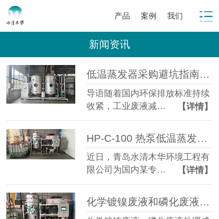
产品
案例
我们
新闻资讯
低温蒸发器采购避坑指南：工业废水蒸发设备选型10大坑
导语随着国内环保排放标准持续
收紧，工业废液减…
【详情】
HP-C-100 热泵低温蒸发器落地金属表面处理企业化学镍磷化废液年省成本超百万元
近日，青岛水清木华环境工程有
限公司为国内某专…
【详情】
化学镀镍废液和磷化废液如何降低危废处置成本？2 吨/天低温蒸发案例年节省超100万