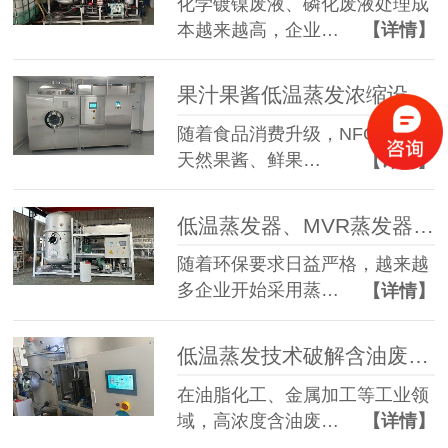
化学镀镍废液、磷化废液处理成
本越来越高，企业…
【详情】
果汁果酱低温蒸发浓缩设备选型指南：六大核心因素全面解析
随着食品消费升级，NFC果汁、
天然果酱、鲜果…
【详情】
低温蒸发器、MVR蒸发器、三效蒸发器这么多蒸发器，到底该如何选择？
随着环保要求日益严格，越来越
多企业开始采用蒸…
【详情】
低温蒸发技术破解含油废水治理难题 实现 85% 废液减量与产水全回用
在油脂化工、金属加工等工业领
域，高浓度含油废…
【详情】