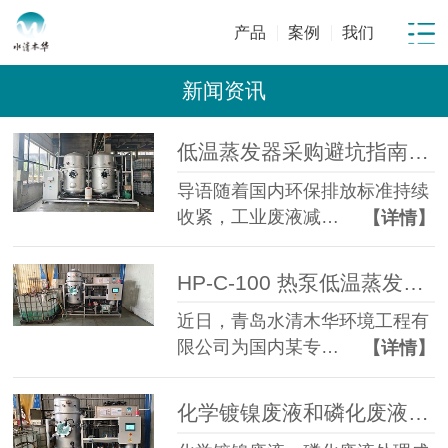
产品
案例
我们
新闻资讯
低温蒸发器采购避坑指南：工业废水蒸发设备选型10大坑
导语随着国内环保排放标准持续
收紧，工业废液减…
【详情】
HP-C-100 热泵低温蒸发器落地金属表面处理企业化学镍磷化废液年省成本超百万元
近日，青岛水清木华环境工程有
限公司为国内某专…
【详情】
化学镀镍废液和磷化废液如何降低危废处置成本？2 吨/天低温蒸发案例年节省超100万