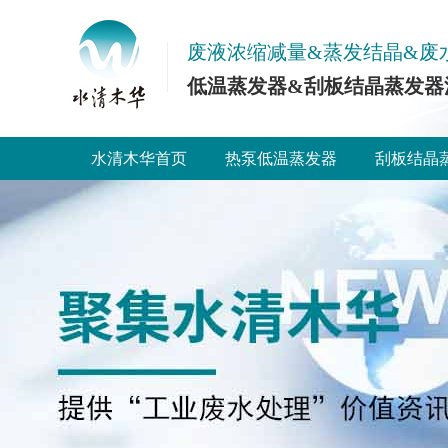
废液浓缩减量&蒸发结晶&废
低温蒸发器&刮板结晶蒸发器
水清木华首页
热泵低温蒸发器
刮板结晶