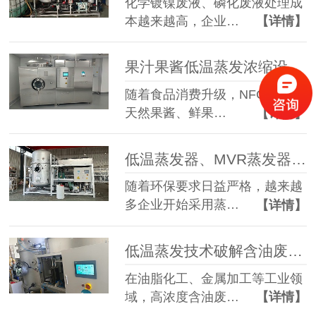
化学镀镍废液、磷化废液处理成
本越来越高，企业…
【详情】
果汁果酱低温蒸发浓缩设备选型指南：六大核心因素全面解析
随着食品消费升级，NFC果汁、
天然果酱、鲜果…
【详情】
低温蒸发器、MVR蒸发器、三效蒸发器这么多蒸发器，到底该如何选择？
随着环保要求日益严格，越来越
多企业开始采用蒸…
【详情】
低温蒸发技术破解含油废水治理难题 实现 85% 废液减量与产水全回用
在油脂化工、金属加工等工业领
域，高浓度含油废…
【详情】