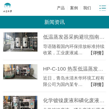
产品
案例
我们
新闻资讯
低温蒸发器采购避坑指南：工业废水蒸发设备选型10大坑
导语随着国内环保排放标准持续
收紧，工业废液减…
【详情】
HP-C-100 热泵低温蒸发器落地金属表面处理企业化学镍磷化废液年省成本超百万元
近日，青岛水清木华环境工程有
限公司为国内某专…
【详情】
化学镀镍废液和磷化废液如何降低危废处置成本？2 吨/天低温蒸发案例年节省超100万