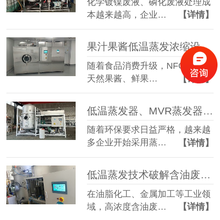
化学镀镍废液、磷化废液处理成
本越来越高，企业…
【详情】
果汁果酱低温蒸发浓缩设备选型指南：六大核心因素全面解析
随着食品消费升级，NFC果汁、
天然果酱、鲜果…
【详情】
低温蒸发器、MVR蒸发器、三效蒸发器这么多蒸发器，到底该如何选择？
随着环保要求日益严格，越来越
多企业开始采用蒸…
【详情】
低温蒸发技术破解含油废水治理难题 实现 85% 废液减量与产水全回用
在油脂化工、金属加工等工业领
域，高浓度含油废…
【详情】