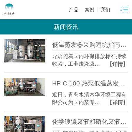
产品
案例
我们
新闻资讯
低温蒸发器采购避坑指南：工业废水蒸发设备选型10大坑
导语随着国内环保排放标准持续
收紧，工业废液减…
【详情】
HP-C-100 热泵低温蒸发器落地金属表面处理企业化学镍磷化废液年省成本超百万元
近日，青岛水清木华环境工程有
限公司为国内某专…
【详情】
化学镀镍废液和磷化废液如何降低危废处置成本？2 吨/天低温蒸发案例年节省超100万