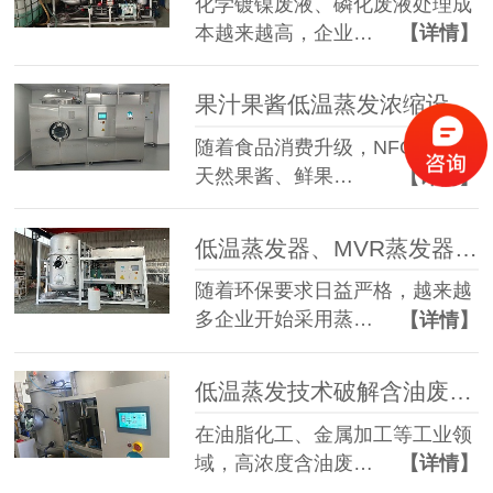
化学镀镍废液、磷化废液处理成
本越来越高，企业…
【详情】
果汁果酱低温蒸发浓缩设备选型指南：六大核心因素全面解析
随着食品消费升级，NFC果汁、
天然果酱、鲜果…
【详情】
低温蒸发器、MVR蒸发器、三效蒸发器这么多蒸发器，到底该如何选择？
随着环保要求日益严格，越来越
多企业开始采用蒸…
【详情】
低温蒸发技术破解含油废水治理难题 实现 85% 废液减量与产水全回用
在油脂化工、金属加工等工业领
域，高浓度含油废…
【详情】