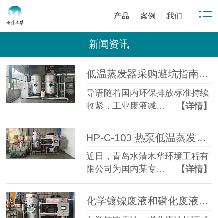
产品
案例
我们
新闻资讯
低温蒸发器采购避坑指南：工业废水蒸发设备选型10大坑
导语随着国内环保排放标准持续
收紧，工业废液减…
【详情】
HP-C-100 热泵低温蒸发器落地金属表面处理企业化学镍磷化废液年省成本超百万元
近日，青岛水清木华环境工程有
限公司为国内某专…
【详情】
化学镀镍废液和磷化废液如何降低危废处置成本？2 吨/天低温蒸发案例年节省超100万