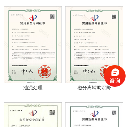
油泥处理
磁分离辅助沉降