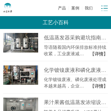
产品
案例
我们
工艺小百科
低温蒸发器采购避坑指南：工业废水蒸发设备选型10大坑
导语随着国内环保排放标准持续
收紧，工业废液减…
【详情】
化学镀镍废液和磷化废液如何降低危废处置成本？2 吨/天低温蒸发案例年节省超100万
化学镀镍废液、磷化废液处理成
本越来越高，企业…
【详情】
果汁果酱低温蒸发浓缩设备选型指南：六大核心因素全面解析