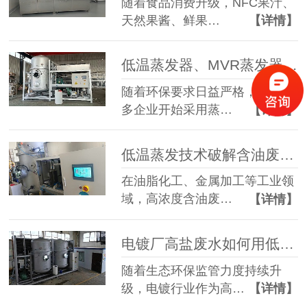
随着食品消费升级，NFC果汁、
天然果酱、鲜果…
【详情】
低温蒸发器、MVR蒸发器、三效蒸发器这么多蒸发器，到底该如何选择？
随着环保要求日益严格，越来越
多企业开始采用蒸…
【详情】
低温蒸发技术破解含油废水治理难题 实现 85% 废液减量与产水全回用
在油脂化工、金属加工等工业领
域，高浓度含油废…
【详情】
电镀厂高盐废水如何用低温蒸发器实现零排放？完整工艺解析
随着生态环保监管力度持续升
级，电镀行业作为高…
【详情】