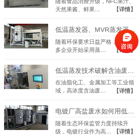
随着食品消费升级，NFC果汁、
天然果酱、鲜果…
【详情】
低温蒸发器、MVR蒸发器、三效蒸发器这么多蒸发器，到底该如何选择？
随着环保要求日益严格，越来越
多企业开始采用蒸…
【详情】
低温蒸发技术破解含油废水治理难题 实现 85% 废液减量与产水全回用
在油脂化工、金属加工等工业领
域，高浓度含油废…
【详情】
电镀厂高盐废水如何用低温蒸发器实现零排放？完整工艺解析
随着生态环保监管力度持续升
级，电镀行业作为高…
【详情】