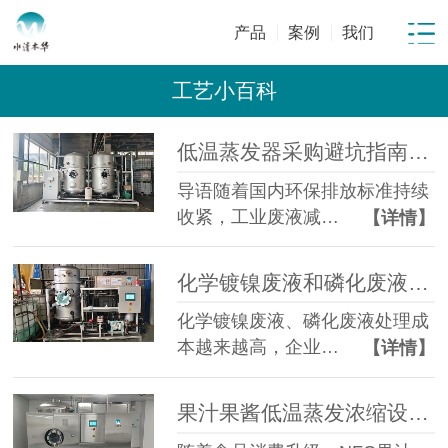
产品
案例
我们
工艺小百科
低温蒸发器采购避坑指南：工业废水蒸发设备选型10大坑
导语随着国内环保排放标准持续
收紧，工业废液减…
【详情】
化学镀镍废液和磷化废液如何降低危废处置成本？2 吨/天低温蒸发案例年节省超100万
化学镀镍废液、磷化废液处理成
本越来越高，企业…
【详情】
果汁果酱低温蒸发浓缩设备选型指南：六大核心因素全面解析