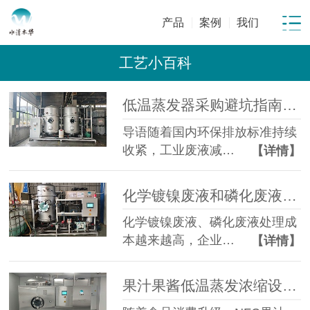
产品
案例
我们
工艺小百科
低温蒸发器采购避坑指南：工业废水蒸发设备选型10大坑
导语随着国内环保排放标准持续
收紧，工业废液减…
【详情】
化学镀镍废液和磷化废液如何降低危废处置成本？2 吨/天低温蒸发案例年节省超100万
化学镀镍废液、磷化废液处理成
本越来越高，企业…
【详情】
果汁果酱低温蒸发浓缩设备选型指南：六大核心因素全面解析