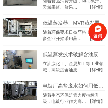
随着食品消费升级，NFC果汁、
天然果酱、鲜果…
【详情】
低温蒸发器、MVR蒸发器、三效蒸发器这么多蒸发器，到底该如何选择？
随着环保要求日益严格，越来越
多企业开始采用蒸…
【详情】
低温蒸发技术破解含油废水治理难题 实现 85% 废液减量与产水全回用
在油脂化工、金属加工等工业领
域，高浓度含油废…
【详情】
电镀厂高盐废水如何用低温蒸发器实现零排放？完整工艺解析
随着生态环保监管力度持续升
级，电镀行业作为高…
【详情】