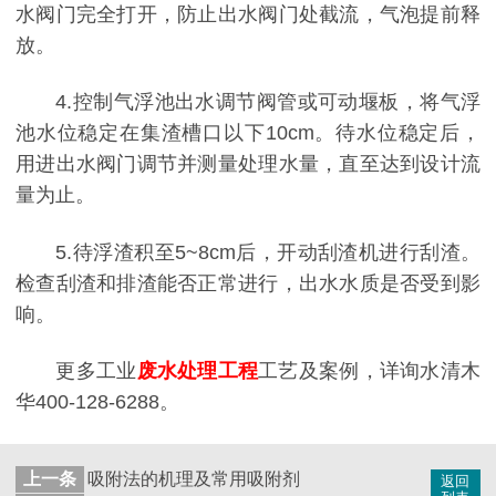
水阀门完全打开，防止出水阀门处截流，气泡提前释
放。
4.控制气浮池出水调节阀管或可动堰板，将气浮
池水位稳定在集渣槽口以下10cm。待水位稳定后，
用进出水阀门调节并测量处理水量，直至达到设计流
量为止。
5.待浮渣积至5~8cm后，开动刮渣机进行刮渣。
检查刮渣和排渣能否正常进行，出水水质是否受到影
响。
更多工业
废水处理工程
工艺及案例，详询水清木
华400-128-6288。
上一条
吸附法的机理及常用吸附剂
返回