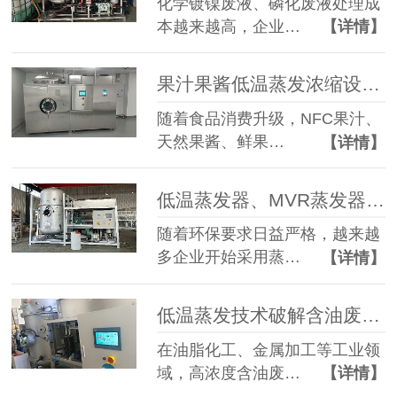
化学镀镍废液、磷化废液处理成
本越来越高，企业…
【详情】
果汁果酱低温蒸发浓缩设备选型指南：六大核心因素全面解析
随着食品消费升级，NFC果汁、
天然果酱、鲜果…
【详情】
低温蒸发器、MVR蒸发器、三效蒸发器这么多蒸发器，到底该如何选择？
随着环保要求日益严格，越来越
多企业开始采用蒸…
【详情】
低温蒸发技术破解含油废水治理难题 实现 85% 废液减量与产水全回用
在油脂化工、金属加工等工业领
域，高浓度含油废…
【详情】