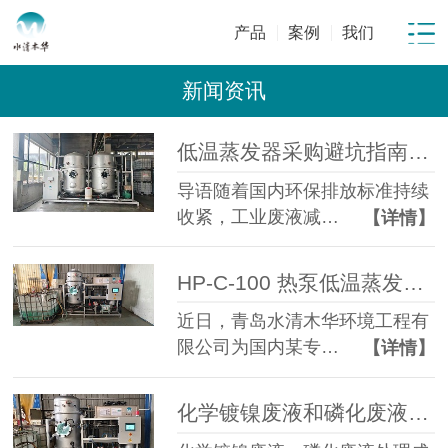
产品
案例
我们
新闻资讯
低温蒸发器采购避坑指南：工业废水蒸发设备选型10大坑
导语随着国内环保排放标准持续
收紧，工业废液减…
【详情】
HP-C-100 热泵低温蒸发器落地金属表面处理企业化学镍磷化废液年省成本超百万元
近日，青岛水清木华环境工程有
限公司为国内某专…
【详情】
化学镀镍废液和磷化废液如何降低危废处置成本？2 吨/天低温蒸发案例年节省超100万