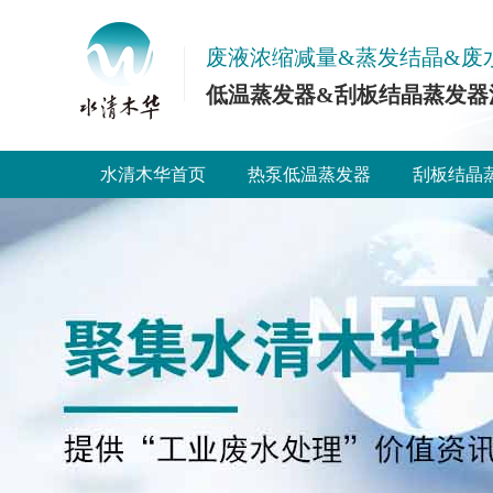
废液浓缩减量&蒸发结晶&废
低温蒸发器&刮板结晶蒸发器
水清木华首页
热泵低温蒸发器
刮板结晶