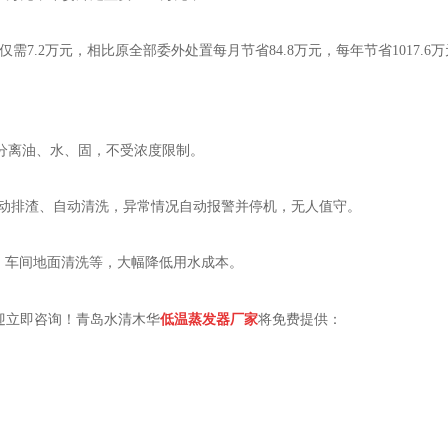
费仅需7.2万元，相比原全部委外处置每月节省84.8万元，每年节省1017.6
可高效分离油、水、固，不受浓度限制。
，自动排渣、自动清洗，异常情况自动报警并停机，无人值守。
、车间地面清洗等，大幅降低用水成本。
迎立即咨询！青岛水清木华
低温蒸发器厂家
将免费提供：