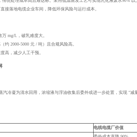
，传统处理成本高且难达标。采用低温蒸发工艺可实现乳化液废水90% 以
可直接落地电缆企业车间，降低环保风险与运行成本。
万 mg/L，破乳难度大。
000-5000 元 / 吨）且合规风险高。
程度高，减少人工干预。
解
蒸汽冷凝为清水回用，浓缩液与浮油收集后委外或进一步处置，实现 “减量 +
电线电缆厂价值
委外成本直降 90%