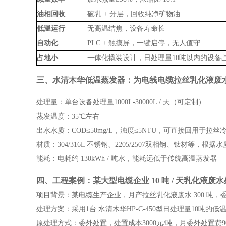
油相回收
破乳 + 分层，回收纯净矿物油
低温运行
无高温结焦，设备寿命长
自动化
PLC + 触摸屏，一键启停，无人值守
占地小
一体化撬装设计，日处理量10吨以内的设备占
三、水清木华低温蒸发器：为电线电缆拉丝乳化液废
处理量：单台设备处理量1000L-30000L / 天（可定制）
蒸发温度：35℃左右
出水水质：COD≤50mg/L，浊度≤5NTU，可直接回用于拉丝
材质：304/316L 不锈钢、2205/2507双相钢、钛材等，
能耗：电耗约 130kWh / 吨水，能耗远低于传统高温蒸发器
四、工程案例：某大型电缆企业 10 吨 / 天乳化液废
项目背景：某电缆生产企业，月产拉丝乳化液废水 300 吨
处理方案：采用1台 水清木华HP-C-450型日处理量10吨
原处理方式：委外处置，处置成本3000元/吨，月委外处置费9