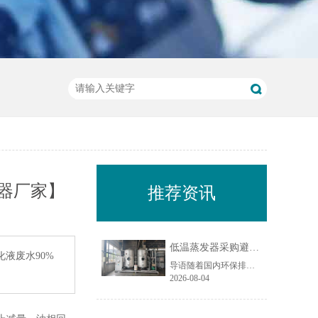
器厂家】
推荐资讯
低温蒸发器采购避坑指南：工业废水蒸发设备选型10大坑
液废水90%
导语随着国内环保排放标准持续收紧，工业废液减量、资源化回用与废水零排放（ZLD）成为制造企业的刚性需求，低温蒸发器凭借低温负压运行、能耗可控、适配场景广的特点，被广泛应用于电镀、化工、机械加工、食品加工等行业的废水处理场景。尤其在制造业密集区域，越来越多企业选择低温蒸发器实现废水减量化与水资源回......
2026-08-04