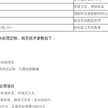
变废为宝，增加收益
适配乳化液热敏性特点
贴合车间精益管理
地≤10㎡
轻松嵌入车间角落
水处理定制，相关技术参数如下：
冷却或清洗
根据水质情况定制，抗腐蚀耐酸碱
水处理项目
，委外成本高，环保压力大。
的低温蒸发器，撬装式安装，全自动运行。
0万元，年委外处置费1080万元；