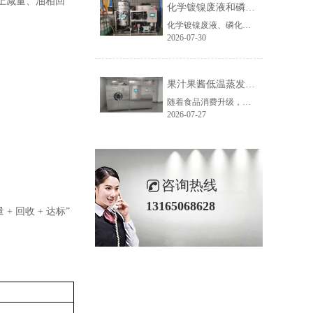
上减量、油相回
化学镀镍废液和磷化废液如何降低危废处置成本？2 吨/天低温蒸发案例年节省超100万
化学镀镍废液、磷化废液处理成本越来越高，企业如何降低危废处置费用？随着环保监管不断加强，金属表面处理行业产生的化学镀镍废液、磷化废液、电镀废液等高浓度废液，通常被列为危险废物，需要委托具有资质的单位进行处置。近年来，危废委外价格持续上涨，对于每天都会产生高浓度废液的企业而言，委外处置费用已经成......
2026-07-30
果汁果酱低温蒸发浓缩设备选型指南：六大核心因素全面解析
随着食品消费升级，NFC果汁、天然果酱、鲜果浆等高附加值果蔬制品的市场需求持续增长，终端市场对产品的天然风味、原生色泽与营养保留度提出了更高要求。低温真空蒸发浓缩技术凭借30℃以下温和提浓的技术优势，成为热敏性食品物料浓缩的主流方案，而选对适配的低温蒸发设备，是保障产品品质、提升生产效益的关键。在......
2026-07-27
咨询热线
13165068628
 回收 + 达标”