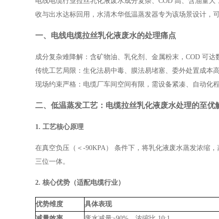
电线电缆行业拉丝乳化液废水成分复杂、COD 高、含油量大
收与出水达标回用，水清木华低温蒸发器专为该场景设计，
一、电线电缆拉丝乳化液废水的处理痛点
成分复杂难降解：含矿物油、乳化剂、金属粉末，COD 可达数
传统工艺局限：生化法易中毒、膜法易堵塞、委外处置成本高（约 2
现场约束严格：电缆厂车间空间有限，需设备紧凑、自动化
二、低温蒸发工艺：电缆拉丝乳化液废水处理的至优
1. 工艺核心原理
在真空负压（＜-90KPA） 条件下，将乳化液废水蒸发浓缩，
三位一体。
2. 核心优势（适配电缆行业）
优势维度
具体表现
减量效率
废水减量≥90%，浓缩比 10:1