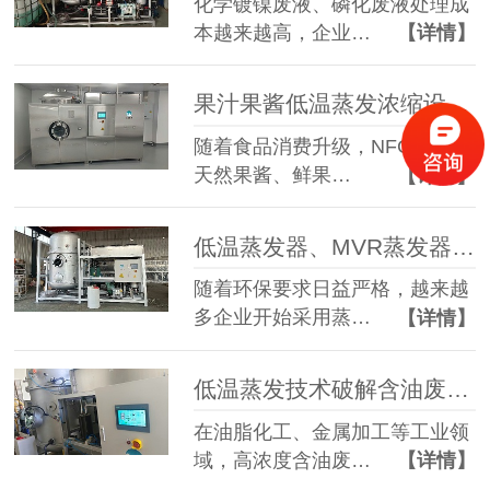
化学镀镍废液、磷化废液处理成
本越来越高，企业…
【详情】
果汁果酱低温蒸发浓缩设备选型指南：六大核心因素全面解析
随着食品消费升级，NFC果汁、
天然果酱、鲜果…
【详情】
低温蒸发器、MVR蒸发器、三效蒸发器这么多蒸发器，到底该如何选择？
随着环保要求日益严格，越来越
多企业开始采用蒸…
【详情】
低温蒸发技术破解含油废水治理难题 实现 85% 废液减量与产水全回用
在油脂化工、金属加工等工业领
域，高浓度含油废…
【详情】