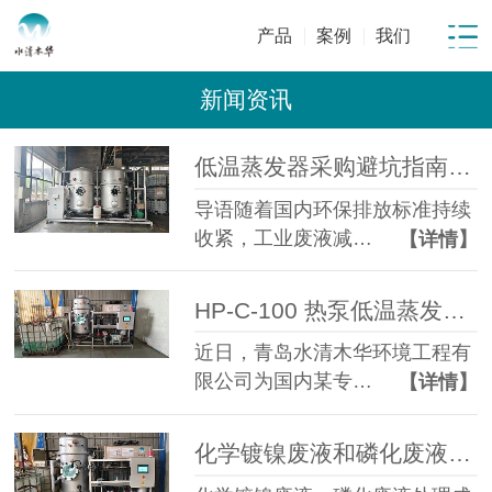
产品
案例
我们
新闻资讯
低温蒸发器采购避坑指南：工业废水蒸发设备选型10大坑
导语随着国内环保排放标准持续
收紧，工业废液减…
【详情】
HP-C-100 热泵低温蒸发器落地金属表面处理企业化学镍磷化废液年省成本超百万元
近日，青岛水清木华环境工程有
限公司为国内某专…
【详情】
化学镀镍废液和磷化废液如何降低危废处置成本？2 吨/天低温蒸发案例年节省超100万