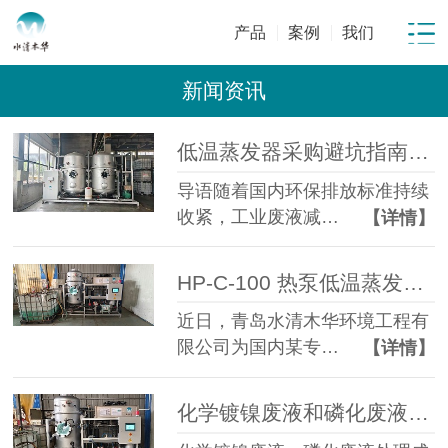
产品
案例
我们
新闻资讯
低温蒸发器采购避坑指南：工业废水蒸发设备选型10大坑
导语随着国内环保排放标准持续
收紧，工业废液减…
【详情】
HP-C-100 热泵低温蒸发器落地金属表面处理企业化学镍磷化废液年省成本超百万元
近日，青岛水清木华环境工程有
限公司为国内某专…
【详情】
化学镀镍废液和磷化废液如何降低危废处置成本？2 吨/天低温蒸发案例年节省超100万