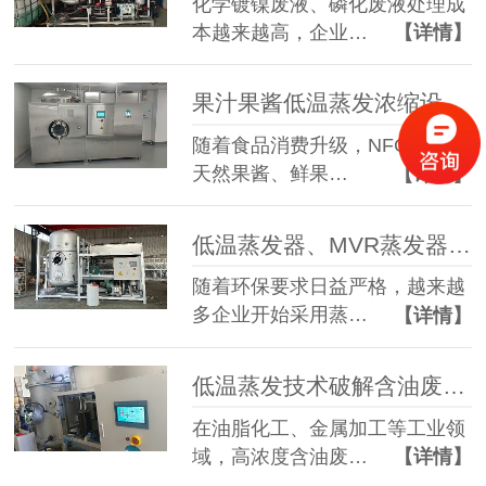
化学镀镍废液、磷化废液处理成
本越来越高，企业…
【详情】
果汁果酱低温蒸发浓缩设备选型指南：六大核心因素全面解析
随着食品消费升级，NFC果汁、
天然果酱、鲜果…
【详情】
低温蒸发器、MVR蒸发器、三效蒸发器这么多蒸发器，到底该如何选择？
随着环保要求日益严格，越来越
多企业开始采用蒸…
【详情】
低温蒸发技术破解含油废水治理难题 实现 85% 废液减量与产水全回用
在油脂化工、金属加工等工业领
域，高浓度含油废…
【详情】