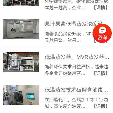
化学镀镍废液、磷化废液处理成
本越来越高，企业…
【详情】
果汁果酱低温蒸发浓缩设备选型指南：六大核心因素全面解析
随着食品消费升级，NFC果汁、
天然果酱、鲜果…
【详情】
低温蒸发器、MVR蒸发器、三效蒸发器这么多蒸发器，到底该如何选择？
随着环保要求日益严格，越来越
多企业开始采用蒸…
【详情】
低温蒸发技术破解含油废水治理难题 实现 85% 废液减量与产水全回用
在油脂化工、金属加工等工业领
域，高浓度含油废…
【详情】