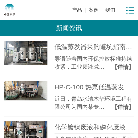
产品
案例
我们
新闻资讯
低温蒸发器采购避坑指南：工业废水蒸发设备选型10大坑
导语随着国内环保排放标准持续
收紧，工业废液减…
【详情】
HP-C-100 热泵低温蒸发器落地金属表面处理企业化学镍磷化废液年省成本超百万元
近日，青岛水清木华环境工程有
限公司为国内某专…
【详情】
化学镀镍废液和磷化废液如何降低危废处置成本？2 吨/天低温蒸发案例年节省超100万