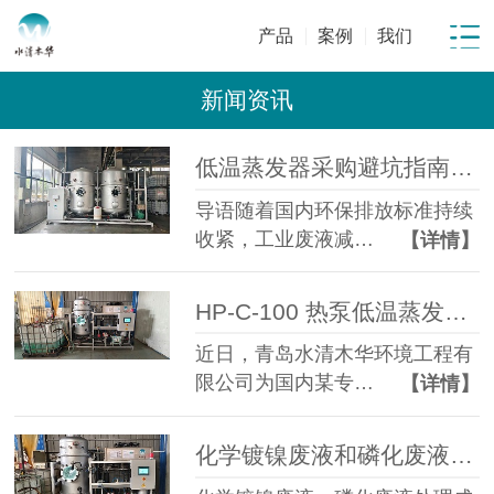
产品
案例
我们
新闻资讯
低温蒸发器采购避坑指南：工业废水蒸发设备选型10大坑
导语随着国内环保排放标准持续
收紧，工业废液减…
【详情】
HP-C-100 热泵低温蒸发器落地金属表面处理企业化学镍磷化废液年省成本超百万元
近日，青岛水清木华环境工程有
限公司为国内某专…
【详情】
化学镀镍废液和磷化废液如何降低危废处置成本？2 吨/天低温蒸发案例年节省超100万