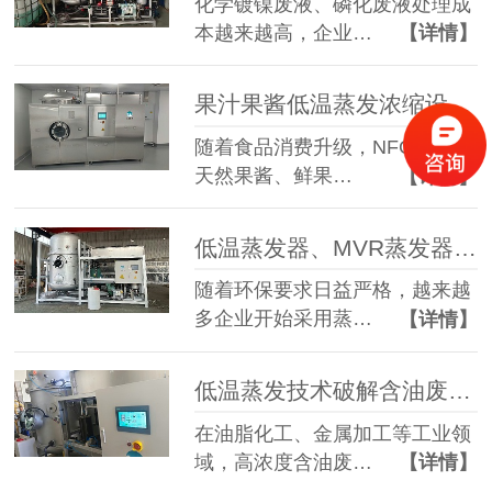
化学镀镍废液、磷化废液处理成
本越来越高，企业…
【详情】
果汁果酱低温蒸发浓缩设备选型指南：六大核心因素全面解析
随着食品消费升级，NFC果汁、
天然果酱、鲜果…
【详情】
低温蒸发器、MVR蒸发器、三效蒸发器这么多蒸发器，到底该如何选择？
随着环保要求日益严格，越来越
多企业开始采用蒸…
【详情】
低温蒸发技术破解含油废水治理难题 实现 85% 废液减量与产水全回用
在油脂化工、金属加工等工业领
域，高浓度含油废…
【详情】