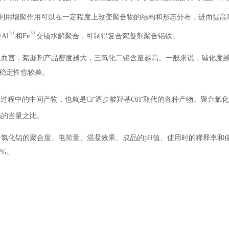
，利用增聚作用可以在一定程度上改变聚合物的结构和形态分布，进而提高P
3+
3+
Al
和Fe
交错水解聚合，可制得复合絮凝剂聚合铝铁。
般而言，絮凝剂产品密度越大，三氧化二铝含量越高。一般来说，碱化度
稳定性也较差。
-
-
过程中的中间产物，也就是Cl
逐步被羟基OH
取代的各种产物。聚合氯化
3
铝的当量之比。
氯化铝的聚合度、电荷量、混凝效果、成品的pH值、使用时的稀释率和
0%。