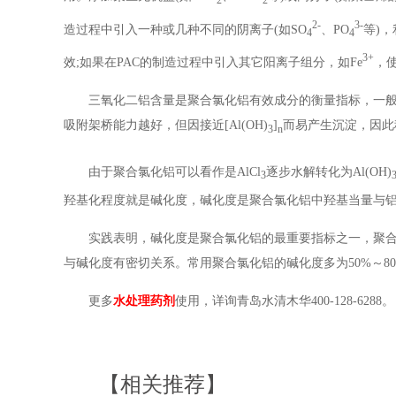
2
2
2-
3-
造过程中引入一种或几种不同的阴离子(如SO
、PO
等)
4
4
3+
效;如果在PAC的制造过程中引入其它阳离子组分，如Fe
，使
三氧化二铝含量是聚合氯化铝有效成分的衡量指标，一
吸附架桥能力越好，但因接近[Al(OH)
]
而易产生沉淀，因此
3
n
由于聚合氯化铝可以看作是AlCl
逐步水解转化为Al(OH)
3
羟基化程度就是碱化度，碱化度是聚合氯化铝中羟基当量与
实践表明，碱化度是聚合氯化铝的最重要指标之一，聚合
与碱化度有密切关系。常用聚合氯化铝的碱化度多为50%～8
更多
水处理药剂
使用，详询青岛水清木华400-128-6288。
【相关推荐】