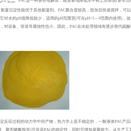
CL
。PAC是一种多价电解质，能显著地降低水中粘土类杂质(多带负
m
3n-m
絮凝沉淀性能优于其他絮凝剂。PAC聚合度较高，投加后快速搅拌，可
对水的pH值降低较少，适用的pH范围宽(可在pH=5～9范围内使用)，
便，对设备、管道等腐蚀性也小。因此，PAC在水处理领域有逐步替代硫
沉淀反应过程的动力学中间产物，热力学上是不稳定的，一般液体PAC产
醇、聚丙烯酰胺等)可提高PAC的稳定性，同时可增加凝聚能力。从生产工