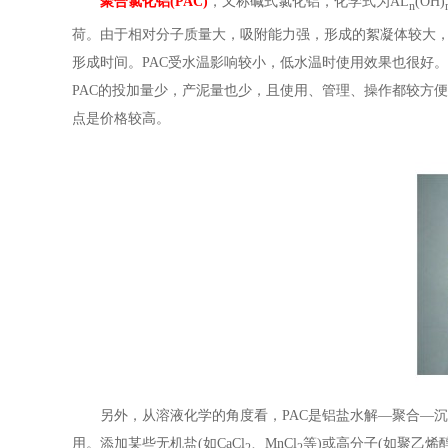
聚合氯化铝(PAC)
，又称碱式氯化铝，化学式为AL
(OH)
n
荷。由于相对分子质量大，吸附能力强，形成的絮凝体较大，
形成时间。PAC受水温影响较小，低水温时使用效果也很好。它
PAC的投加量少，产泥量也少，且使用、管理、操作都较方
点是价格较高。
另外，从溶液化学的角度看，PAC是铝盐水解—聚合—
用。添加某些无机盐(如CaCl
、MnCl
等)或高分子(如聚乙烯