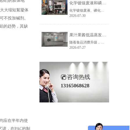
电荷)的胶体电
化学镀镍废液和磷化废液如何降低危废处置成本？2 吨/天低温蒸发案例年节省超100万
以大大缩短絮凝体
化学镀镍废液、磷化废液处理成本越来越高，企业如何降低危废处置费用？随着环保监管不断加强，金属表面处理行业产生的化学镀镍废液、磷化废液、电镀废液等高浓度废液，通常被列为危险废物，需要委托具有资质的单位进行处置。近年来，危废委外价格持续上涨，对于每天都会产生高浓度废液的企业而言，委外处置费用已经成......
2026-07-30
故可不投加碱剂。
酸铝的趋势，其缺
果汁果酱低温蒸发浓缩设备选型指南：六大核心因素全面解析
随着食品消费升级，NFC果汁、天然果酱、鲜果浆等高附加值果蔬制品的市场需求持续增长，终端市场对产品的天然风味、原生色泽与营养保留度提出了更高要求。低温真空蒸发浓缩技术凭借30℃以下温和提浓的技术优势，成为热敏性食品物料浓缩的主流方案，而选对适配的低温蒸发设备，是保障产品品质、提升生产效益的关键。在......
2026-07-27
咨询热线
13165068628
品均应在半年内使
艺讲，在PAC的制