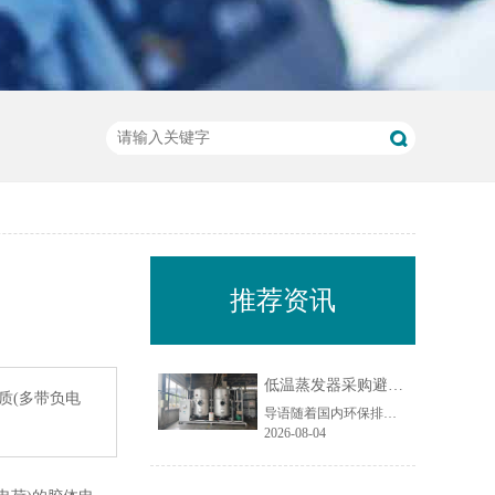
推荐资讯
低温蒸发器采购避坑指南：工业废水蒸发设备选型10大坑
杂质(多带负电
导语随着国内环保排放标准持续收紧，工业废液减量、资源化回用与废水零排放（ZLD）成为制造企业的刚性需求，低温蒸发器凭借低温负压运行、能耗可控、适配场景广的特点，被广泛应用于电镀、化工、机械加工、食品加工等行业的废水处理场景。尤其在制造业密集区域，越来越多企业选择低温蒸发器实现废水减量化与水资源回......
2026-08-04