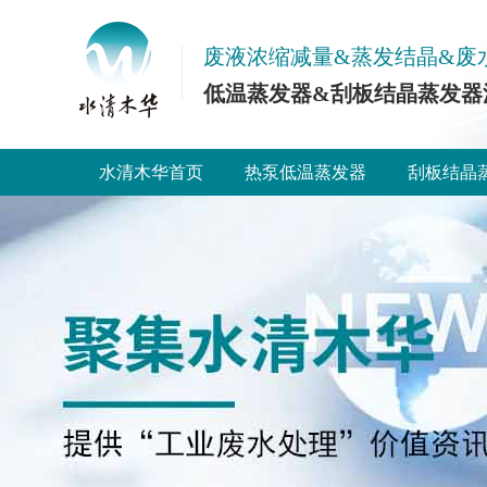
废液浓缩减量&蒸发结晶&废
低温蒸发器&刮板结晶蒸发器
水清木华首页
热泵低温蒸发器
刮板结晶