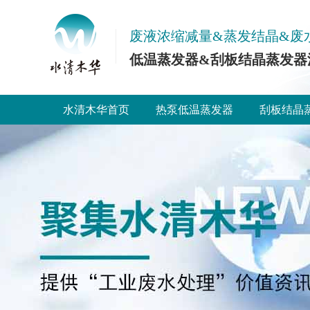
废液浓缩减量&蒸发结晶&废
低温蒸发器&刮板结晶蒸发器
水清木华首页
热泵低温蒸发器
刮板结晶