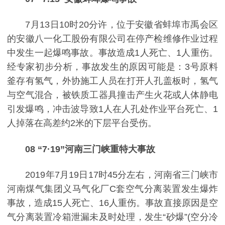
7月13日10时20分许，位于安徽省蚌埠市禹会区
的安徽八一化工股份有限公司在停产检维修作业过程
中发生一起爆鸣事故。事故造成1人死亡、1人重伤。
经专家初步分析，事故发生的原因可能是：3号原料
釜存有氢气，外协施工人员在打开人孔盖板时，氢气
与空气混合，被铁质工器具撞击产生火花或人体静电
引发爆鸣，冲击波导致1人在人孔处作业平台死亡、1
人掉落在高差约2米的下层平台受伤。
08 “7·19”河南三门峡重特大事故
2019年7月19日17时45分左右，河南省三门峡市
河南煤气集团义马气化厂C套空气分离装置发生爆炸
事故，造成15人死亡、16人重伤。
事故直接原因是空
气分离装置冷箱泄漏未及时处理，发生“砂爆”(空分冷