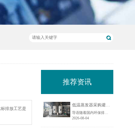
推荐资讯
低温蒸发器采购避坑指南：工业废水蒸发设备选型10大坑
达标排放工艺是
导语随着国内环保排放标准持续收紧，工业废液减量、资源化回用与废水零排放（ZLD）成为制造企业的刚性需求，低温蒸发器凭借低温负压运行、能耗可控、适配场景广的特点，被广泛应用于电镀、化工、机械加工、食品加工等行业的废水处理场景。尤其在制造业密集区域，越来越多企业选择低温蒸发器实现废水减量化与水资源回......
2026-08-04