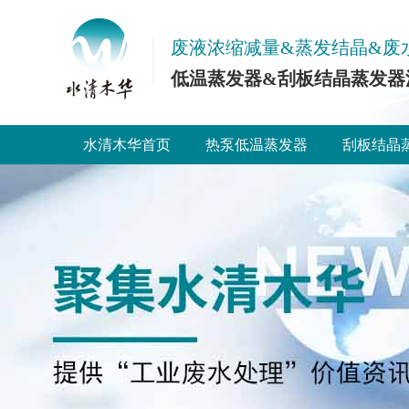
废液浓缩减量&蒸发结晶&废
低温蒸发器&刮板结晶蒸发器
水清木华首页
热泵低温蒸发器
刮板结晶