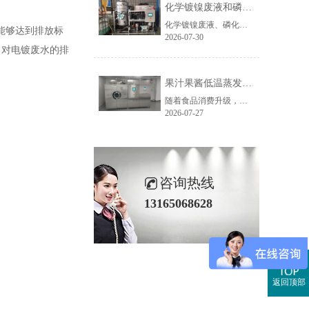
化学镀镍废液和磷化废液如何降低危废处置成本？2 吨/天低温蒸发案例年节省超100万
化学镀镍废液、磷化废液处理成本越来越高，企业如何降低危废处置费用？随着环保监管不断加强，金属表面处理行业产生的化学镀镍废液、磷化废液、电镀废液等高浓度废液，通常被列为危险废物，需要委托具有资质的单位进行处置。近年来，危废委外价格持续上涨，对于每天都会产生高浓度废液的企业而言，委外处置费用已经成......
，能够达到排放标
2026-07-30
，对电镀废水的排
果汁果酱低温蒸发浓缩设备选型指南：六大核心因素全面解析
随着食品消费升级，NFC果汁、天然果酱、鲜果浆等高附加值果蔬制品的市场需求持续增长，终端市场对产品的天然风味、原生色泽与营养保留度提出了更高要求。低温真空蒸发浓缩技术凭借30℃以下温和提浓的技术优势，成为热敏性食品物料浓缩的主流方案，而选对适配的低温蒸发设备，是保障产品品质、提升生产效益的关键。在......
2026-07-27
咨询热线
13165068628
返回顶部