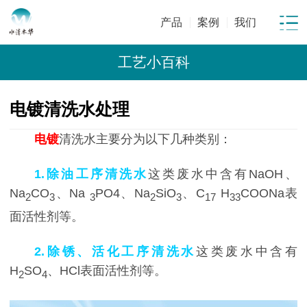
产品
案例
我们
工艺小百科
电镀清洗水处理
电镀
清洗水主要分为以下几种类别：
1.除油工序清洗水
这类废水中含有NaOH、
Na
CO
、Na
PO4、Na
SiO
、C
H
COONa表
2
3
3
2
3
17
33
面活性剂等。
2.除锈、活化工序清洗水
这类废水中含有
H
SO
、HCl表面活性剂等。
2
4