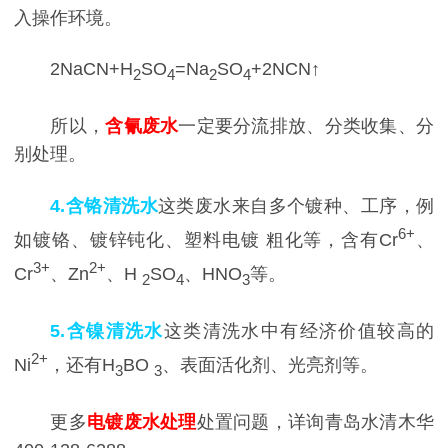
入操作环境。
2NaCN+H
SO
=Na
SO
+2NCN↑
2
4
2
4
所以，
含氰废水
一定要分流排放、分类收集、分
别处理。
4.含铬清洗水
这类废水来自多个镀种、工序，例
6+
如镀铬、镀锌钝化、塑料
电镀
粗化等，含有Cr
、
3+
2+
Cr
、Zn
、H
SO
、HNO
等。
2
4
3
5.含镍清洗水
这类清洗水中有经济价值较高的
2+
Ni
，还有H
BO
、表面活化剂、光亮剂等。
3
3
更多
电镀废水处理
处置问题，详询青岛水清木华