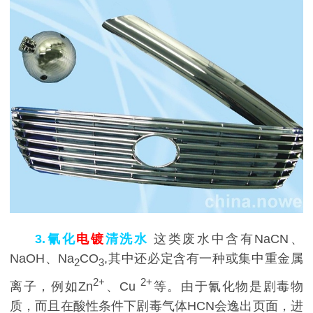
3.氰化
电镀
清洗水
这类废水中含有NaCN、
NaOH、Na
CO
,其中还必定含有一种或集中重金属
2
3
2+
2+
离子，例如Zn
、Cu
等。由于氰化物是剧毒物
质，而且在酸性条件下剧毒气体HCN会逸出页面，进