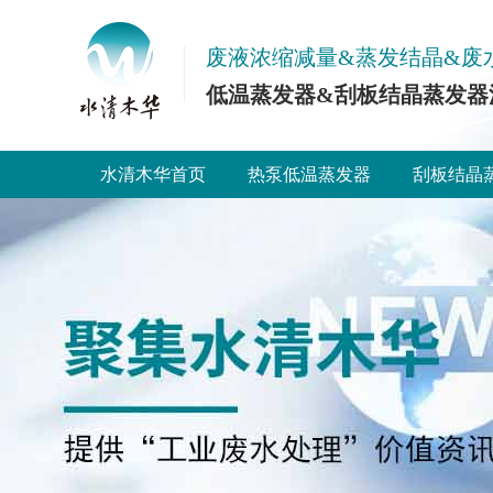
废液浓缩减量&蒸发结晶&废
低温蒸发器&刮板结晶蒸发器
水清木华首页
热泵低温蒸发器
刮板结晶