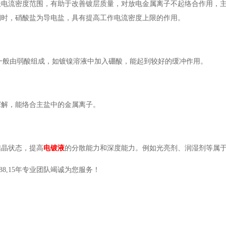
极电流密度范围，有助于改善镀层质量，对放电金属离子不起络合作用，
铜时，硝酸盐为导电盐，具有提高工作电流密度上限的作用。
一般由弱酸组成，如镀镍溶液中加入硼酸，能起到较好的缓冲作用。
深解，能络合主盐中的金属离子。
结晶状态，提高
电镀液
的分散能力和深度能力。例如光亮剂、润湿剂等属
288,15年专业团队竭诚为您服务！