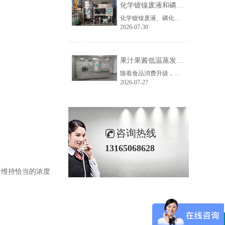
化学镀镍废液和磷化废液如何降低危废处置成本？2 吨/天低温蒸发案例年节省超100万
化学镀镍废液、磷化废液处理成本越来越高，企业如何降低危废处置费用？随着环保监管不断加强，金属表面处理行业产生的化学镀镍废液、磷化废液、电镀废液等高浓度废液，通常被列为危险废物，需要委托具有资质的单位进行处置。近年来，危废委外价格持续上涨，对于每天都会产生高浓度废液的企业而言，委外处置费用已经成......
2026-07-30
果汁果酱低温蒸发浓缩设备选型指南：六大核心因素全面解析
随着食品消费升级，NFC果汁、天然果酱、鲜果浆等高附加值果蔬制品的市场需求持续增长，终端市场对产品的天然风味、原生色泽与营养保留度提出了更高要求。低温真空蒸发浓缩技术凭借30℃以下温和提浓的技术优势，成为热敏性食品物料浓缩的主流方案，而选对适配的低温蒸发设备，是保障产品品质、提升生产效益的关键。在......
2026-07-27
咨询热线
13165068628
分维持恰当的浓度