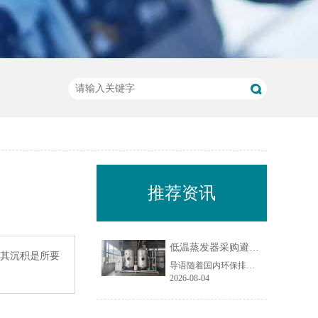
推荐资讯
低温蒸发器采购避坑指南：工业废水蒸发设备选型10大坑
，其沉积是所要
导语随着国内环保排放标准持续收紧，工业废液减量、资源化回用与废水零排放（ZLD）成为制造企业的刚性需求，低温蒸发器凭借低温负压运行、能耗可控、适配场景广的特点，被广泛应用于电镀、化工、机械加工、食品加工等行业的废水处理场景。尤其在制造业密集区域，越来越多企业选择低温蒸发器实现废水减量化与水资源回......
2026-08-04