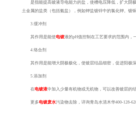
是指能提高镀液导电能力的盐，使槽电压降低，扩大阴
土金属的盐类（包括氨盐），例如钾盐镀锌中的氯化钾。镀
3.缓冲剂
其作用是能使
电镀
液的pH值控制在工艺要求的范围内，
4.络合剂
其作用是能增大阴极极化，使镀层结晶细密，促进阳极
5.添加剂
在
电镀液
中加入少量有机物或无机物，可以改善镀层的
更多
电镀废水
污染物去除，详询青岛水清木华400-128-6