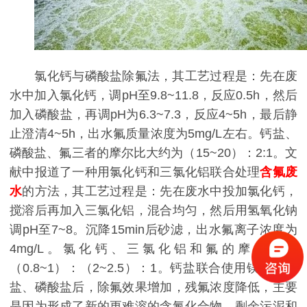
氯化钙与磷酸盐除氟法，其工艺过程是：先在废
水中加入氯化钙，调pH至9.8~11.8，反应0.5h，然后
加入磷酸盐，再调pH为6.3~7.3，反应4~5h，最后静
止澄清4~5h，出水氟质量浓度为5mg/L左右。钙盐、
磷酸盐、氟三者的摩尔比大约为（15~20）：2:1。文
献中报道了一种用氯化钙和三氯化铝联合处理
含氟废
水
的方法，其工艺过程是：先在废水中投加氯化钙，
搅溶后再加入三氯化铝，混合均匀，然后用氢氧化钠
调pH至7~8。沉降15min后砂滤，出水氟离子浓度为
4mg/L。氯化钙、三氯化铝和氟的摩尔比为
（0.8~1）：（2~2.5）：1。钙盐联合使用镁盐、铝
盐、磷酸盐后，除氟效果增加，残氟浓度降低，主要
是因为形成了新的更难溶的含氟化合物，剩余污泥和