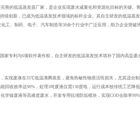
务完善的低温蒸发器厂家，是企业实现废水减量化和资源化目标的关键。
耕与持续创新，已成为低温蒸发技术领域的标杆企业。其自主研发的低温蒸发
势，在化工、制药、电子、汽车制造等30余个行业中广泛应用，助力企业突破
余项国家专利与6项软件著作权，自主研发的低温蒸发技术填补了国内高盐废
以下，实现废液在35℃低温沸腾蒸发，避免热敏性物质活性损失，尤其适合
回收效率达90%，处理1吨废液仅需130度电，运行成本较传统工艺降低
化学镍废液等高难度废水，开发专用抗堵防垢模块，实现COD去除率99