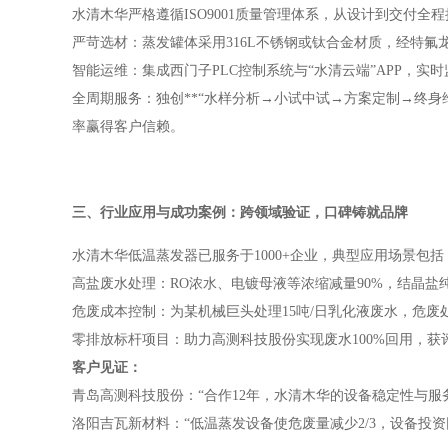
水清木华严格遵循ISO9001质量管理体系，从设计到交付全
严苛选材：蒸发罐体采用316L不锈钢或钛合金材质，经特氟
智能运维：集成西门子PLC控制系统与“水清云端”APP，实
全周期服务：独创**“水样分析→小试中试→方案定制→终身维
率赢得客户信赖。
三、行业应用与成功案例：跨领域验证，口碑铸就品牌
水清木华低温蒸发器已服务于1000+企业，典型应用场景包括
高盐废水处理：RO浓水、电镀母液等浓缩减量90%，结晶盐
危废成本控制：为某机械巨头处理15吨/日乳化液废水，危废处
零排放标杆项目：助力高测科技股份实现废水100%回用，获
客户见证：
青岛高测科技股份：“合作12年，水清木华的设备稳定性与服
洛阳吉瓦新材料：“低温蒸发设备使危废量减少2/3，设备投资回