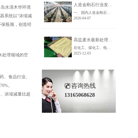
人造金刚石行业发展困局与趋势分析及废水处理难点解析
青岛水清木华环境
一、国内人造金刚石行业发展现状与核心发展困境我国是全球人造金刚石第一生产大国，高温高压法（HTHP）工业金刚石产能占全球95%以上，诞生了以润宝人造金刚石为代表的大批超硬材料企业，产品覆盖磨料磨具、石材加工、珠宝首饰等传统领域。但随着行业发展进入深水区，多数金刚石生产企业正面临多重发展困境，生存与转......
器系统以“浓缩减
2026-04-07
环保瓶颈，创造经
高盐废水最新处理技术：设备创新赋能工业废水零排放新路径
在化工、煤化工、电镀、制药等工业领域，高盐废水因其含盐量高、成分复杂、处理难度大等特点，一直是环保治理的重点与难点。随着“双碳”战略推进及环保标准日趋严格，传统处理工艺已难以满足“零排放”与资源化利用的需求，高盐废水最新处理技术及配套高盐废水处理设备的创新升级成为行业破局关键。作为深耕工业废水......
2025-12-03
水处理领域的空
制药、食品行业。
咨询热线
70%。
%、浓缩减量比超
13165068628