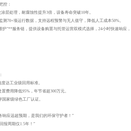
程把控：
龙涂层处理，耐腐蚀性提升3倍，设备寿命突破10年。
时监测70+项运行数据，支持远程预警与无人值守，降低人工成本50%。
护”**服务链，提供设备购置与托管运营双模式选择，24小时快速响应，1
：
纯度达工业级回用标准。
置费用降低95%，年节省超300万元。
评国家级绿色工厂认证。
务响应远超预期，是我们的环保守护者！”
报周期仅1.5年！”