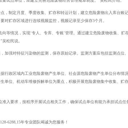
收集试点单位，应建立完善危险废物经营管理规章制度。”吴松民介绍。
特点，制定月度、季度收集、贮存和转运计划，建立危险废物出入库台账
要对贮存区域进行连续视频监控，视频记录至少保存3个月。
去向等情况，实现‘专人、专库、专账’管理。通过建立危险废物收集、贮
”吴松民说。
案，加强对特征污染物的监测，保存原始记录。监测方案应包括监测点位
根据行政区域内工业危险废物产生单位、社会源危险废物产生单位分布情
产生单位、机动车维修拆解单位为重点，积极开展危险废物集中收集、贮
位准入要求，按程序开展试点相关工作，确保试点单位有能力承担试点任
8-6288,15年专业团队竭诚为您服务！