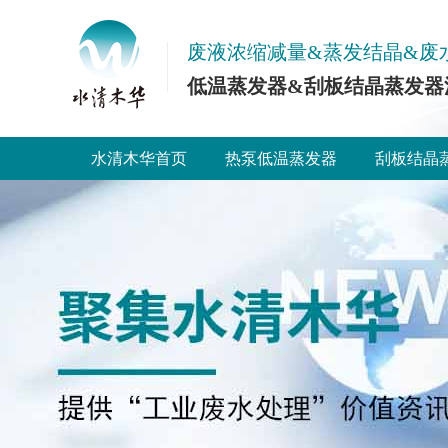
废液浓缩减量&蒸发结晶&废
低温蒸发器&刮板结晶蒸发器
水清木华首页
热泵低温蒸发器
刮板结晶