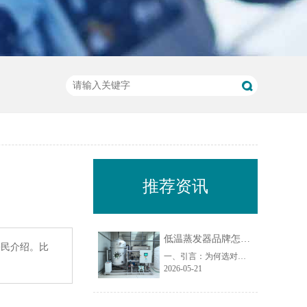
推荐资讯
低温蒸发器品牌怎么选？从材质、能耗、售后 3 个维度对比
松民介绍。比
一、引言：为何选对低温蒸发器品牌至关重要？在工业废水处理领域，低温蒸发器作为实现废水减量化、资源化的核心设备，其品牌选择直接影响项目投资回报率、运行稳定性及长期运维成本。尤其在处理化学镍废水、切削液废水、乳化液废水、荧光检测废水等复杂危废时，设备材质、能耗水平和售后服务能力成为决定项目成败的关......
2026-05-21