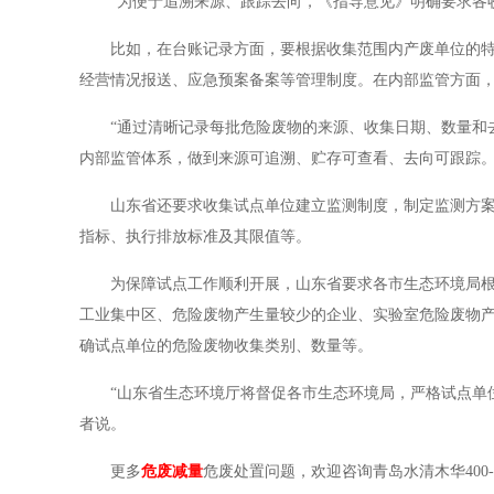
“为便于追溯来源、跟踪去向，《指导意见》明确要求各
比如，在台账记录方面，要根据收集范围内产废单位的
经营情况报送、应急预案备案等管理制度。在内部监管方面，
“通过清晰记录每批危险废物的来源、收集日期、数量和
内部监管体系，做到来源可追溯、贮存可查看、去向可跟踪。
山东省还要求收集试点单位建立监测制度，制定监测方
指标、执行排放标准及其限值等。
为保障试点工作顺利开展，山东省要求各市生态环境局
工业集中区、危险废物产生量较少的企业、实验室危险废物
确试点单位的危险废物收集类别、数量等。
“山东省生态环境厅将督促各市生态环境局，严格试点单
者说。
更多
危废减量
危废处置问题，欢迎咨询青岛水清木华400-12