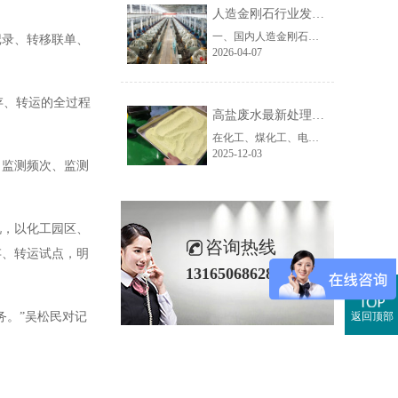
人造金刚石行业发展困局与趋势分析及废水处理难点解析
一、国内人造金刚石行业发展现状与核心发展困境我国是全球人造金刚石第一生产大国，高温高压法（HTHP）工业金刚石产能占全球95%以上，诞生了以润宝人造金刚石为代表的大批超硬材料企业，产品覆盖磨料磨具、石材加工、珠宝首饰等传统领域。但随着行业发展进入深水区，多数金刚石生产企业正面临多重发展困境，生存与转......
记录、转移联单、
2026-04-07
存、转运的全过程
高盐废水最新处理技术：设备创新赋能工业废水零排放新路径
在化工、煤化工、电镀、制药等工业领域，高盐废水因其含盐量高、成分复杂、处理难度大等特点，一直是环保治理的重点与难点。随着“双碳”战略推进及环保标准日趋严格，传统处理工艺已难以满足“零排放”与资源化利用的需求，高盐废水最新处理技术及配套高盐废水处理设备的创新升级成为行业破局关键。作为深耕工业废水......
2025-12-03
、监测频次、监测
况，以化工园区、
咨询热线
存、转运试点，明
13165068628
务。”吴松民对记
返回顶部