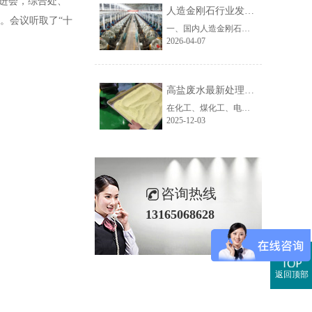
推进会，综合处、
人造金刚石行业发展困局与趋势分析及废水处理难点解析
。会议听取了“十
一、国内人造金刚石行业发展现状与核心发展困境我国是全球人造金刚石第一生产大国，高温高压法（HTHP）工业金刚石产能占全球95%以上，诞生了以润宝人造金刚石为代表的大批超硬材料企业，产品覆盖磨料磨具、石材加工、珠宝首饰等传统领域。但随着行业发展进入深水区，多数金刚石生产企业正面临多重发展困境，生存与转......
2026-04-07
高盐废水最新处理技术：设备创新赋能工业废水零排放新路径
在化工、煤化工、电镀、制药等工业领域，高盐废水因其含盐量高、成分复杂、处理难度大等特点，一直是环保治理的重点与难点。随着“双碳”战略推进及环保标准日趋严格，传统处理工艺已难以满足“零排放”与资源化利用的需求，高盐废水最新处理技术及配套高盐废水处理设备的创新升级成为行业破局关键。作为深耕工业废水......
2025-12-03
咨询热线
13165068628
返回顶部