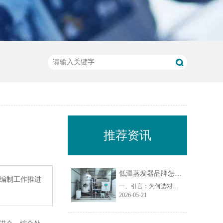
推荐资讯
低温蒸发器品牌怎么选？从材质、能耗、售后 3 个维度对比
）编制工作推进
一、引言：为何选对低温蒸发器品牌至关重要？在工业废水处理领域，低温蒸发器作为实现废水减量化、资源化的核心设备，其品牌选择直接影响项目投资回报率、运行稳定性及长期运维成本。尤其在处理化学镍废水、切削液废水、乳化液废水、荧光检测废水等复杂危废时，设备材质、能耗水平和售后服务能力成为决定项目成败的关......
2026-05-21