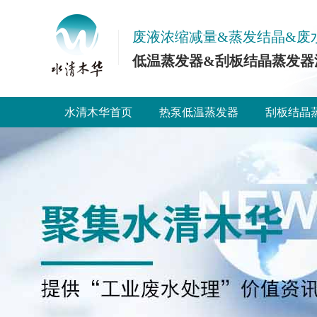
废液浓缩减量&蒸发结晶&废
低温蒸发器&刮板结晶蒸发器
水清木华首页
热泵低温蒸发器
刮板结晶