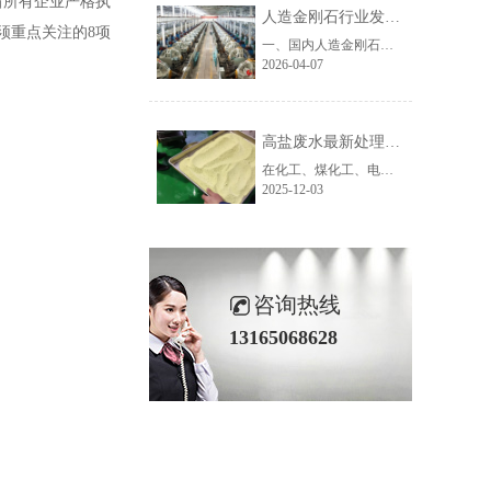
省所有企业严格执
人造金刚石行业发展困局与趋势分析及废水处理难点解析
须重点关注的8项
一、国内人造金刚石行业发展现状与核心发展困境我国是全球人造金刚石第一生产大国，高温高压法（HTHP）工业金刚石产能占全球95%以上，诞生了以润宝人造金刚石为代表的大批超硬材料企业，产品覆盖磨料磨具、石材加工、珠宝首饰等传统领域。但随着行业发展进入深水区，多数金刚石生产企业正面临多重发展困境，生存与转......
2026-04-07
高盐废水最新处理技术：设备创新赋能工业废水零排放新路径
在化工、煤化工、电镀、制药等工业领域，高盐废水因其含盐量高、成分复杂、处理难度大等特点，一直是环保治理的重点与难点。随着“双碳”战略推进及环保标准日趋严格，传统处理工艺已难以满足“零排放”与资源化利用的需求，高盐废水最新处理技术及配套高盐废水处理设备的创新升级成为行业破局关键。作为深耕工业废水......
2025-12-03
咨询热线
13165068628