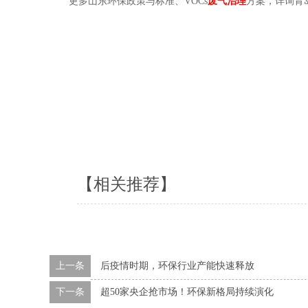
更多山东环保政策与标准、VOCs
废气治理
方案，详询青岛水
【相关推荐】
上一条
后疫情时期，环保行业产能快速释放
下一条
超50家央企抢市场！环保新格局持续演化