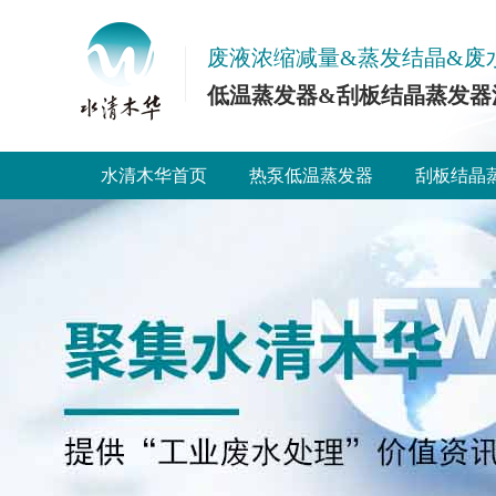
废液浓缩减量&蒸发结晶&废
低温蒸发器&刮板结晶蒸发器
水清木华首页
热泵低温蒸发器
刮板结晶