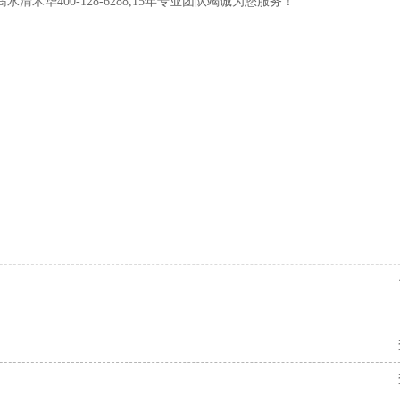
清木华400-128-6288,15年专业团队竭诚为您服务！