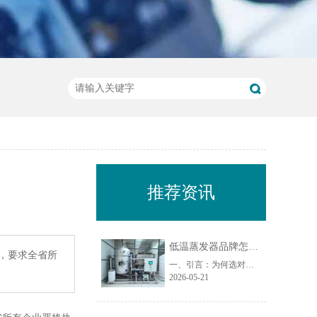
推荐资讯
低温蒸发器品牌怎么选？从材质、能耗、售后 3 个维度对比
睫，要求全省所
一、引言：为何选对低温蒸发器品牌至关重要？在工业废水处理领域，低温蒸发器作为实现废水减量化、资源化的核心设备，其品牌选择直接影响项目投资回报率、运行稳定性及长期运维成本。尤其在处理化学镍废水、切削液废水、乳化液废水、荧光检测废水等复杂危废时，设备材质、能耗水平和售后服务能力成为决定项目成败的关......
2026-05-21