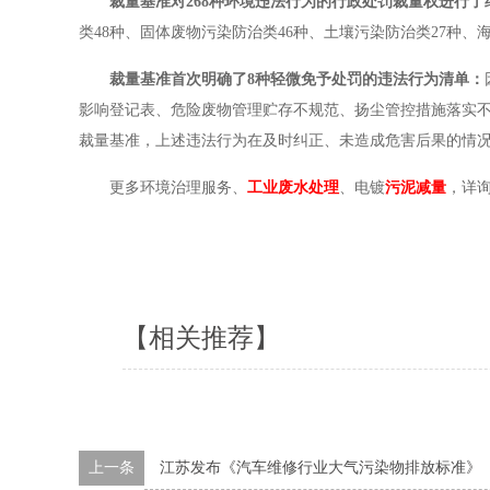
裁量基准对268种环境违法行为的行政处罚裁量权进行了
类48种、固体废物污染防治类46种、土壤污染防治类27种、
裁量基准首次明确了8种轻微免予处罚的违法行为清单：
影响登记表、危险废物管理贮存不规范、扬尘管控措施落实不
裁量基准，上述违法行为在及时纠正、未造成危害后果的情
更多环境治理服务、
工业废水处理
、电镀
污泥减量
，详询
【相关推荐】
上一条
江苏发布《汽车维修行业大气污染物排放标准》