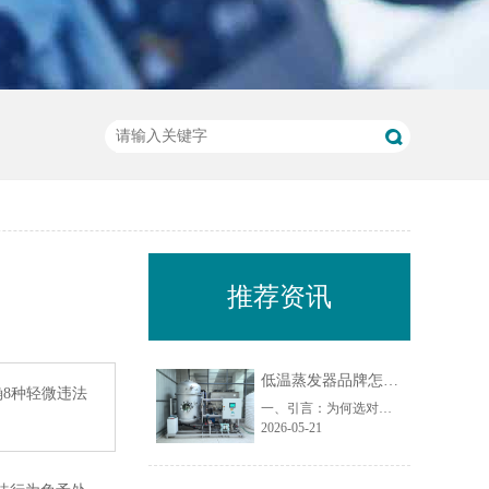
推荐资讯
低温蒸发器品牌怎么选？从材质、能耗、售后 3 个维度对比
8种轻微违法
一、引言：为何选对低温蒸发器品牌至关重要？在工业废水处理领域，低温蒸发器作为实现废水减量化、资源化的核心设备，其品牌选择直接影响项目投资回报率、运行稳定性及长期运维成本。尤其在处理化学镍废水、切削液废水、乳化液废水、荧光检测废水等复杂危废时，设备材质、能耗水平和售后服务能力成为决定项目成败的关......
2026-05-21