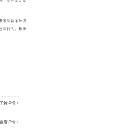
7种、水污染防治
未依法备案环境
违法行为。根据
了解详情 >
查看详情 +