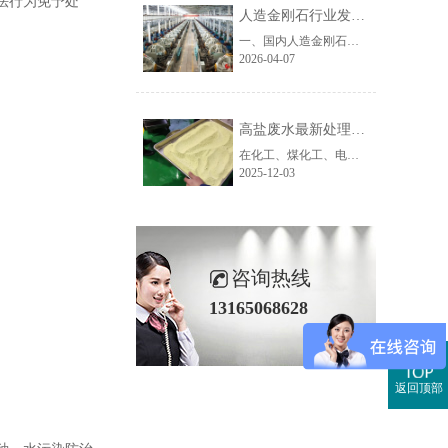
法行为免予处
人造金刚石行业发展困局与趋势分析及废水处理难点解析
一、国内人造金刚石行业发展现状与核心发展困境我国是全球人造金刚石第一生产大国，高温高压法（HTHP）工业金刚石产能占全球95%以上，诞生了以润宝人造金刚石为代表的大批超硬材料企业，产品覆盖磨料磨具、石材加工、珠宝首饰等传统领域。但随着行业发展进入深水区，多数金刚石生产企业正面临多重发展困境，生存与转......
2026-04-07
高盐废水最新处理技术：设备创新赋能工业废水零排放新路径
在化工、煤化工、电镀、制药等工业领域，高盐废水因其含盐量高、成分复杂、处理难度大等特点，一直是环保治理的重点与难点。随着“双碳”战略推进及环保标准日趋严格，传统处理工艺已难以满足“零排放”与资源化利用的需求，高盐废水最新处理技术及配套高盐废水处理设备的创新升级成为行业破局关键。作为深耕工业废水......
2025-12-03
咨询热线
13165068628
返回顶部