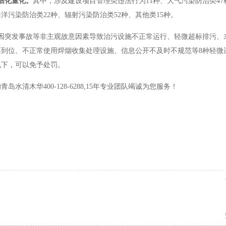
细化量化。
其中，涉及建设项目管理类违法行为11种、大气污染防治类4
海洋污染防治类22种、辐射污染防治类52种、其他类15种。
因突发事故等非主观故意因素导致治污设施不正常运行、轻微超标排污、
到位、不正常使用焊烟收集处理设施、信息公开不及时不规范等8种轻微
况下，可以免予处罚。
青岛水清木华400-128-6288,15年专业团队竭诚为您服务！