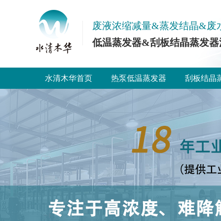
废液浓缩减量&蒸发结晶&废
低温蒸发器&刮板结晶蒸发器
水清木华首页
热泵低温蒸发器
刮板结晶