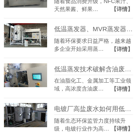
随着食品消费升级，NFC果汁、
天然果酱、鲜果…
【详情】
低温蒸发器、MVR蒸发器、三效蒸发器这么多蒸发器，到底该如何选择？
随着环保要求日益严格，越来越
多企业开始采用蒸…
【详情】
低温蒸发技术破解含油废水治理难题 实现 85% 废液减量与产水全回用
在油脂化工、金属加工等工业领
域，高浓度含油废…
【详情】
电镀厂高盐废水如何用低温蒸发器实现零排放？完整工艺解析
随着生态环保监管力度持续升
级，电镀行业作为高…
【详情】