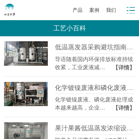
产品
案例
我们
工艺小百科
低温蒸发器采购避坑指南：工业废水蒸发设备选型10大坑
导语随着国内环保排放标准持续
收紧，工业废液减…
【详情】
化学镀镍废液和磷化废液如何降低危废处置成本？2 吨/天低温蒸发案例年节省超100万
化学镀镍废液、磷化废液处理成
本越来越高，企业…
【详情】
果汁果酱低温蒸发浓缩设备选型指南：六大核心因素全面解析