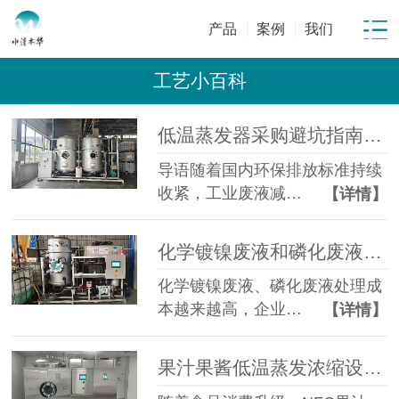
产品
案例
我们
工艺小百科
低温蒸发器采购避坑指南：工业废水蒸发设备选型10大坑
导语随着国内环保排放标准持续
收紧，工业废液减…
【详情】
化学镀镍废液和磷化废液如何降低危废处置成本？2 吨/天低温蒸发案例年节省超100万
化学镀镍废液、磷化废液处理成
本越来越高，企业…
【详情】
果汁果酱低温蒸发浓缩设备选型指南：六大核心因素全面解析