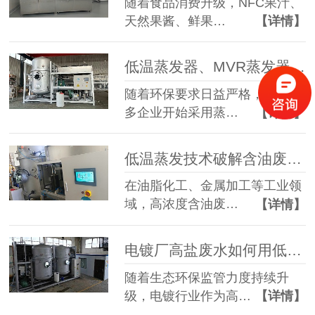
随着食品消费升级，NFC果汁、
天然果酱、鲜果…
【详情】
低温蒸发器、MVR蒸发器、三效蒸发器这么多蒸发器，到底该如何选择？
随着环保要求日益严格，越来越
多企业开始采用蒸…
【详情】
低温蒸发技术破解含油废水治理难题 实现 85% 废液减量与产水全回用
在油脂化工、金属加工等工业领
域，高浓度含油废…
【详情】
电镀厂高盐废水如何用低温蒸发器实现零排放？完整工艺解析
随着生态环保监管力度持续升
级，电镀行业作为高…
【详情】