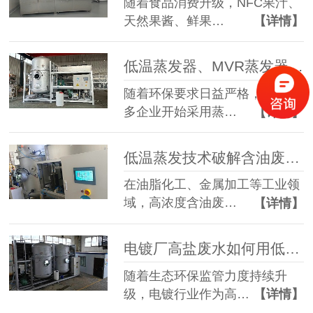
随着食品消费升级，NFC果汁、
天然果酱、鲜果…
【详情】
低温蒸发器、MVR蒸发器、三效蒸发器这么多蒸发器，到底该如何选择？
随着环保要求日益严格，越来越
多企业开始采用蒸…
【详情】
低温蒸发技术破解含油废水治理难题 实现 85% 废液减量与产水全回用
在油脂化工、金属加工等工业领
域，高浓度含油废…
【详情】
电镀厂高盐废水如何用低温蒸发器实现零排放？完整工艺解析
随着生态环保监管力度持续升
级，电镀行业作为高…
【详情】