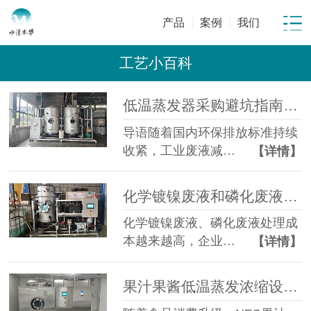
产品
案例
我们
工艺小百科
低温蒸发器采购避坑指南：工业废水蒸发设备选型10大坑
导语随着国内环保排放标准持续
收紧，工业废液减…
【详情】
化学镀镍废液和磷化废液如何降低危废处置成本？2 吨/天低温蒸发案例年节省超100万
化学镀镍废液、磷化废液处理成
本越来越高，企业…
【详情】
果汁果酱低温蒸发浓缩设备选型指南：六大核心因素全面解析