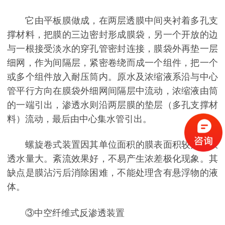
它由平板膜做成，在两层透膜中间夹衬着多孔支
撑材料，把膜的三边密封形成膜袋，另一个开放的边
与一根接受淡水的穿孔管密封连接，膜袋外再垫一层
细网，作为间隔层，紧密卷绕而成一个组件，把一个
或多个组件放入耐压筒内。原水及浓缩液系沿与中心
管平行方向在膜袋外细网间隔层中流动，浓缩液由筒
的一端引出，渗透水则沿两层膜的垫层（多孔支撑材
料）流动，最后由中心集水管引出。
螺旋卷式装置因其单位面积的膜表面积较大，故
透水量大。紊流效果好，不易产生浓差极化现象。其
缺点是膜沾污后消除困难，不能处理含有悬浮物的液
体。
③中空纤维式反渗透装置