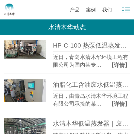
产品
案例
我们
水清木华动态
HP-C-100 热泵低温蒸发器落地金属表面处理企业化学镍磷化废液年省成本超百万元
近日，青岛水清木华环境工程有
限公司为国内某专…
【详情】
油脂化工含油废水低温蒸发处理项目顺利投运 | 3 吨/天 减量85%
近日，由青岛水清木华环境工程
有限公司承接的某…
【详情】
水清木华低温蒸发器｜废水零排放专项解决方案，助力企业环保合规升级