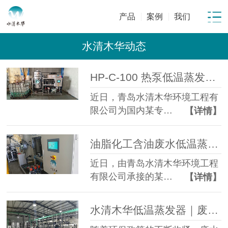
产品
案例
我们
水清木华动态
HP-C-100 热泵低温蒸发器落地金属表面处理企业化学镍磷化废液年省成本超百万元
近日，青岛水清木华环境工程有
限公司为国内某专…
【详情】
油脂化工含油废水低温蒸发处理项目顺利投运 | 3 吨/天 减量85%
近日，由青岛水清木华环境工程
有限公司承接的某…
【详情】
水清木华低温蒸发器｜废水零排放专项解决方案，助力企业环保合规升级