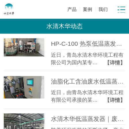
产品
案例
我们
水清木华动态
HP-C-100 热泵低温蒸发器落地金属表面处理企业化学镍磷化废液年省成本超百万元
近日，青岛水清木华环境工程有
限公司为国内某专…
【详情】
油脂化工含油废水低温蒸发处理项目顺利投运 | 3 吨/天 减量85%
近日，由青岛水清木华环境工程
有限公司承接的某…
【详情】
水清木华低温蒸发器｜废水零排放专项解决方案，助力企业环保合规升级