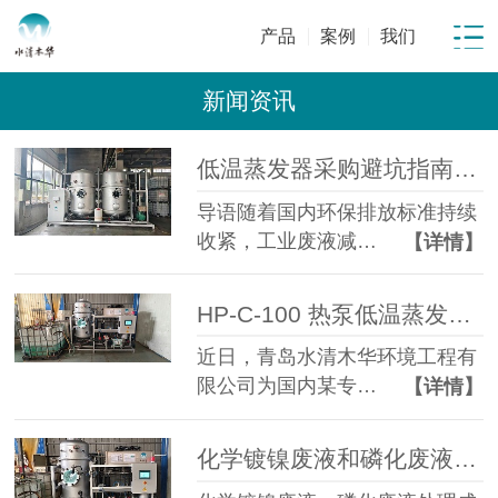
产品
案例
我们
新闻资讯
低温蒸发器采购避坑指南：工业废水蒸发设备选型10大坑
导语随着国内环保排放标准持续
收紧，工业废液减…
【详情】
HP-C-100 热泵低温蒸发器落地金属表面处理企业化学镍磷化废液年省成本超百万元
近日，青岛水清木华环境工程有
限公司为国内某专…
【详情】
化学镀镍废液和磷化废液如何降低危废处置成本？2 吨/天低温蒸发案例年节省超100万