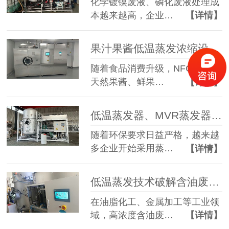
化学镀镍废液、磷化废液处理成
本越来越高，企业…
【详情】
果汁果酱低温蒸发浓缩设备选型指南：六大核心因素全面解析
随着食品消费升级，NFC果汁、
天然果酱、鲜果…
【详情】
低温蒸发器、MVR蒸发器、三效蒸发器这么多蒸发器，到底该如何选择？
随着环保要求日益严格，越来越
多企业开始采用蒸…
【详情】
低温蒸发技术破解含油废水治理难题 实现 85% 废液减量与产水全回用
在油脂化工、金属加工等工业领
域，高浓度含油废…
【详情】