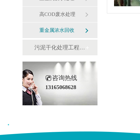
高COD废水处理
重金属浓水回收
污泥干化处理工程案例
咨询热线
13165068628