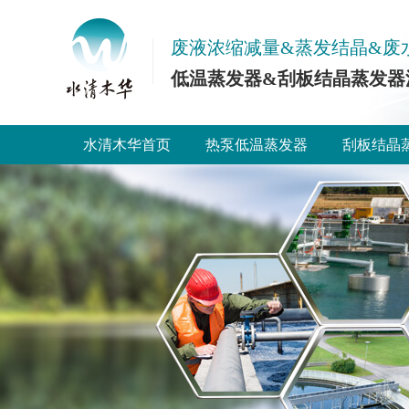
废液浓缩减量&蒸发结晶&废
低温蒸发器&刮板结晶蒸发器
水清木华首页
热泵低温蒸发器
刮板结晶