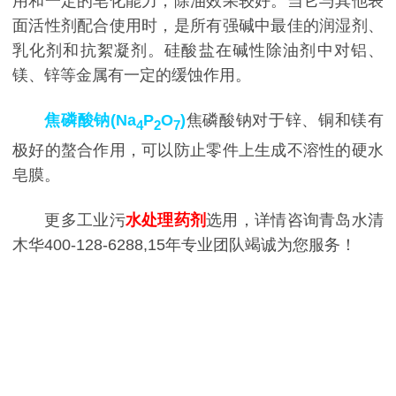
用和一定的皂化能力，除油效果较好。当它与其他表
面活性剂配合使用时，是所有强碱中最佳的润湿剂、
乳化剂和抗絮凝剂。硅酸盐在碱性除油剂中对铝、
镁、锌等金属有一定的缓蚀作用。
焦磷酸钠(Na
P
O
)
焦磷酸钠对于锌、铜和镁有
4
2
7
极好的螯合作用，可以防止零件上生成不溶性的硬水
皂膜。
更多工业污
水处理药剂
选用，详情咨询青岛水清
木华400-128-6288,15年专业团队竭诚为您服务！