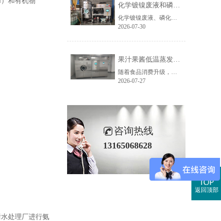
N）和有机物
化学镀镍废液和磷化废液如何降低危废处置成本？2 吨/天低温蒸发案例年节省超100万
化学镀镍废液、磷化废液处理成本越来越高，企业如何降低危废处置费用？随着环保监管不断加强，金属表面处理行业产生的化学镀镍废液、磷化废液、电镀废液等高浓度废液，通常被列为危险废物，需要委托具有资质的单位进行处置。近年来，危废委外价格持续上涨，对于每天都会产生高浓度废液的企业而言，委外处置费用已经成......
2026-07-30
果汁果酱低温蒸发浓缩设备选型指南：六大核心因素全面解析
随着食品消费升级，NFC果汁、天然果酱、鲜果浆等高附加值果蔬制品的市场需求持续增长，终端市场对产品的天然风味、原生色泽与营养保留度提出了更高要求。低温真空蒸发浓缩技术凭借30℃以下温和提浓的技术优势，成为热敏性食品物料浓缩的主流方案，而选对适配的低温蒸发设备，是保障产品品质、提升生产效益的关键。在......
2026-07-27
咨询热线
13165068628
返回顶部
污水处理厂进行氨