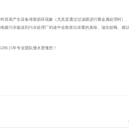
除时容易产生设备堵塞损坏现象（尤其是通过过滤膜进行重金属处理时）
的电镀污水输送到污水处理厂的途中会散发出浓重的臭味、滋生蚊蝇、难
-6288,15年专业团队懂水更懂您！