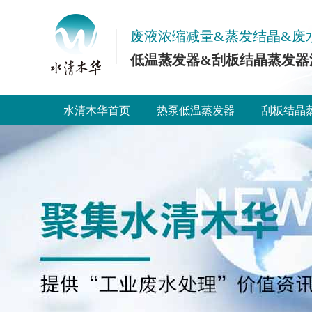
废液浓缩减量&蒸发结晶&废
低温蒸发器&刮板结晶蒸发器
水清木华首页
热泵低温蒸发器
刮板结晶