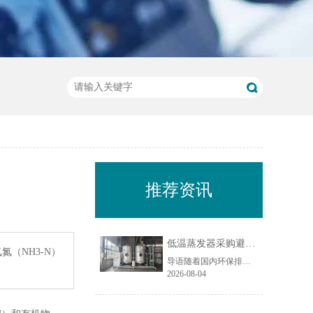
推荐资讯
低温蒸发器采购避坑指南：工业废水蒸发设备选型10大坑
（NH3-N）
导语随着国内环保排放标准持续收紧，工业废液减量、资源化回用与废水零排放（ZLD）成为制造企业的刚性需求，低温蒸发器凭借低温负压运行、能耗可控、适配场景广的特点，被广泛应用于电镀、化工、机械加工、食品加工等行业的废水处理场景。尤其在制造业密集区域，越来越多企业选择低温蒸发器实现废水减量化与水资源回......
2026-08-04