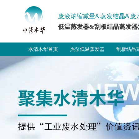
废液浓缩减量&蒸发结晶&废
低温蒸发器&刮板结晶蒸发器
水清木华首页
热泵低温蒸发器
刮板结晶