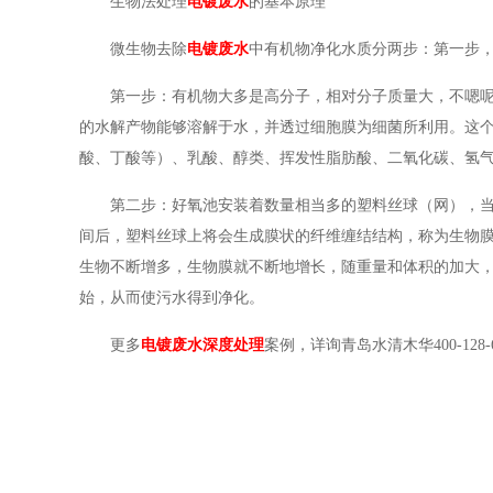
生物法处理
电镀废水
的基本原理
微生物去除
电镀废水
中有机物净化水质分两步：第一步
第一步：有机物大多是高分子，相对分子质量大，不嗯
的水解产物能够溶解于水，并透过细胞膜为细菌所利用。这
酸、丁酸等）、乳酸、醇类、挥发性脂肪酸、二氧化碳、氢
第二步：好氧池安装着数量相当多的塑料丝球（网），
间后，塑料丝球上将会生成膜状的纤维缠结结构，称为生物
生物不断增多，生物膜就不断地增长，随重量和体积的加大
始，从而使污水得到净化。
更多
电镀废水深度处理
案例，详询青岛水清木华400-128-6