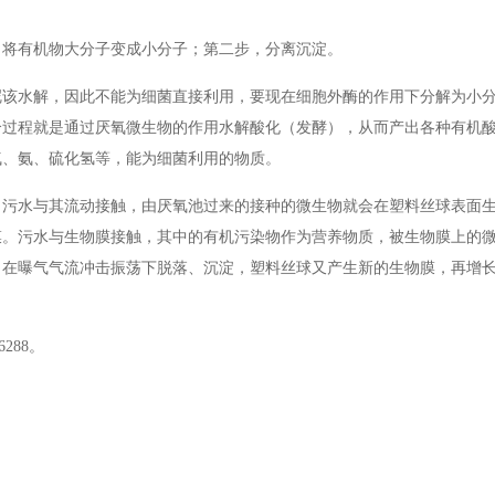
，将有机物大分子变成小分子；第二步，分离沉淀。
呢该水解，因此不能为细菌直接利用，要现在细胞外酶的作用下分解为小
个过程就是通过厌氧微生物的作用水解酸化（发酵），从而产出各种有机
气、氨、硫化氢等，能为细菌利用的物质。
当污水与其流动接触，由厌氧池过来的接种的微生物就会在塑料丝球表面
膜。污水与生物膜接触，其中的有机污染物作为营养物质，被生物膜上的
，在曝气气流冲击振荡下脱落、沉淀，塑料丝球又产生新的生物膜，再增
288。