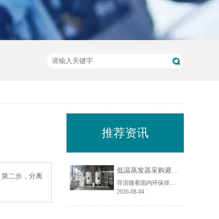
推荐资讯
低温蒸发器采购避坑指南：工业废水蒸发设备选型10大坑
；第二步，分离
导语随着国内环保排放标准持续收紧，工业废液减量、资源化回用与废水零排放（ZLD）成为制造企业的刚性需求，低温蒸发器凭借低温负压运行、能耗可控、适配场景广的特点，被广泛应用于电镀、化工、机械加工、食品加工等行业的废水处理场景。尤其在制造业密集区域，越来越多企业选择低温蒸发器实现废水减量化与水资源回......
2026-08-04