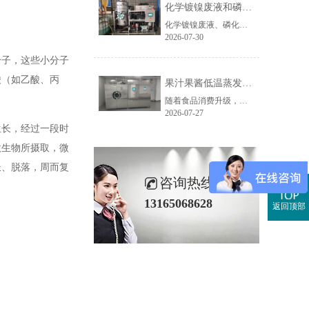
化学镀镍废液和磷化废液如何降低危废处置成本？2 吨/天低温蒸发案例年节省超100万
化学镀镍废液、磷化废液处理成本越来越高，企业如何降低危废处置费用？随着环保监管不断加强，金属表面处理行业产生的化学镀镍废液、磷化废液、电镀废液等高浓度废液，通常被列为危险废物，需要委托具有资质的单位进行处置。近年来，危废委外价格持续上涨，对于每天都会产生高浓度废液的企业而言，委外处置费用已经成......
2026-07-30
分子，这些小分子
酸（如乙酸、丙
果汁果酱低温蒸发浓缩设备选型指南：六大核心因素全面解析
随着食品消费升级，NFC果汁、天然果酱、鲜果浆等高附加值果蔬制品的市场需求持续增长，终端市场对产品的天然风味、原生色泽与营养保留度提出了更高要求。低温真空蒸发浓缩技术凭借30℃以下温和提浓的技术优势，成为热敏性食品物料浓缩的主流方案，而选对适配的低温蒸发设备，是保障产品品质、提升生产效益的关键。在......
2026-07-27
生长，经过一段时
微生物所摄取，微
长、脱落，周而复
咨询热线
13165068628
返回顶部